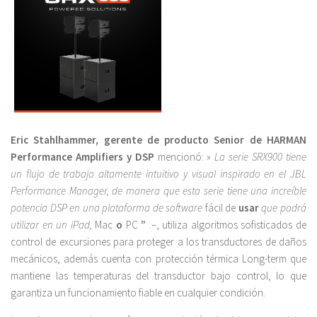
Eric Stahlhammer, gerente de producto Senior de HARMAN
Performance Amplifiers y DSP
mencionó: »
La serie SRX900 tiene
un flujo de trabajo altamente intuitivo y visual inspirado en el JBL
Performance Manager, de manera que esta serie tiene una increíble
potencia DSP en una plataforma de software
fácil de
usar
que podrá
utilizar en un iPad,
Mac
o
PC
”
.–, utiliza algoritmos sofisticados de
control de excursiones para proteger a los transductores de daños
mecánicos, además cuenta con protección térmica Long-term que
mantiene las temperaturas del transductor bajo control, lo que
garantiza un funcionamiento fiable en cualquier condición.