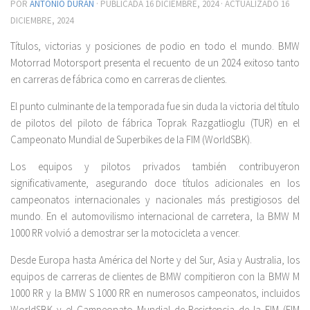
POR
ANTONIO DURÁN
· PUBLICADA
16 DICIEMBRE, 2024
· ACTUALIZADO
16
DICIEMBRE, 2024
Títulos, victorias y posiciones de podio en todo el mundo. BMW
Motorrad Motorsport presenta el recuento de un 2024 exitoso tanto
en carreras de fábrica como en carreras de clientes.
El punto culminante de la temporada fue sin duda la victoria del título
de pilotos del piloto de fábrica Toprak Razgatlioglu (TUR) en el
Campeonato Mundial de Superbikes de la FIM (WorldSBK).
Los equipos y pilotos privados también contribuyeron
significativamente, asegurando doce títulos adicionales en los
campeonatos internacionales y nacionales más prestigiosos del
mundo. En el automovilismo internacional de carretera, la BMW M
1000 RR volvió a demostrar ser la motocicleta a vencer.
Desde Europa hasta América del Norte y del Sur, Asia y Australia, los
equipos de carreras de clientes de BMW compitieron con la BMW M
1000 RR y la BMW S 1000 RR en numerosos campeonatos, incluidos
WorldSBK y el Campeonato Mundial de Resistencia de la FIM (FIM