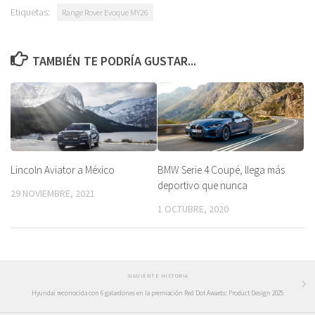
Etiquetas:
Range Rover Evoque MY26
TAMBIÉN TE PODRÍA GUSTAR...
Lincoln Aviator a México
BMW Serie 4 Coupé, llega más
deportivo que nunca
29 NOVIEMBRE, 2021
1 OCTUBRE, 2020
SIGUIENTE HISTORIA
Hyundai reconocida con 6 galardones en la premiación Red Dot Awards: Product Design 2025