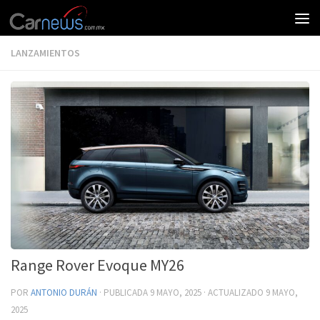
LANZAMIENTOS
Range Rover Evoque MY26
POR
ANTONIO DURÁN
· PUBLICADA
9 MAYO, 2025
· ACTUALIZADO
9 MAYO,
2025