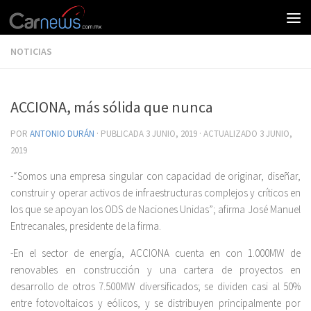
NOTICIAS
ACCIONA, más sólida que nunca
POR
ANTONIO DURÁN
· PUBLICADA
3 JUNIO, 2019
· ACTUALIZADO
3 JUNIO,
2019
-“Somos una empresa singular con capacidad de originar, diseñar,
construir y operar activos de infraestructuras complejos y críticos en
los que se apoyan los ODS de Naciones Unidas”; afirma José Manuel
Entrecanales, presidente de la firma.
-En el sector de energía, ACCIONA cuenta en con 1.000MW de
renovables en construcción y una cartera de proyectos en
desarrollo de otros 7.500MW diversificados; se dividen casi al 50%
entre fotovoltaicos y eólicos, y se distribuyen principalmente por