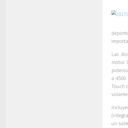
deport
importa
Las do
motor 3
potenci
a 4500 
Touch c
volante
Incluy
(Integr
un sist