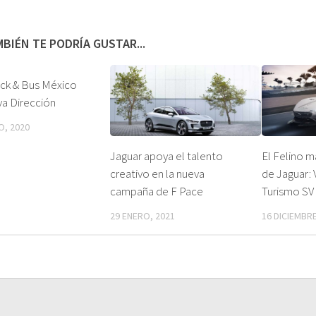
BIÉN TE PODRÍA GUSTAR...
ck & Bus México
a Dirección
O, 2020
Jaguar apoya el talento
El Felino m
creativo en la nueva
de Jaguar: 
campaña de F Pace
Turismo SV
29 ENERO, 2021
16 DICIEMBRE