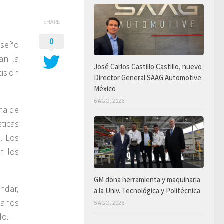
SHARE
0
iseño
an la
José Carlos Castillo Castillo, nuevo
ision
Director General SAAG Automotive
México
6 AGO, 2026
rma de
ticas
. Los
n los
GM dona herramienta y maquinaria
ndar,
a la Univ. Tecnológica y Politécnica
ianos
5 AGO, 2026
do.