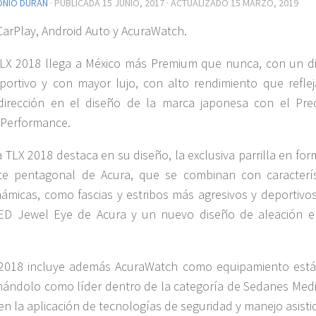
ONIO DURÁN
· PUBLICADA
15 JUNIO, 2017
· ACTUALIZADO
15 MARZO, 2019
CarPlay, Android Auto y AcuraWatch.
LX 2018 llega a México más Premium que nunca, con un d
ortivo y con mayor lujo, con alto rendimiento que reflej
irección en el diseño de la marca japonesa con el Prec
 Performance.
a TLX 2018 destaca en su diseño, la exclusiva parrilla en fo
te pentagonal de Acura, que se combinan con caracterís
ámicas, como fascias y estribos más agresivos y deportivos
LED Jewel Eye de Acura y un nuevo diseño de aleación e
 2018 incluye además AcuraWatch como equipamiento está
nándolo como líder dentro de la categoría de Sedanes Med
 en la aplicación de tecnologías de seguridad y manejo asisti