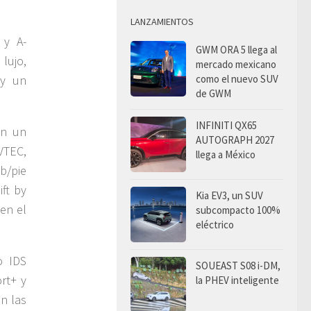
LANZAMIENTOS
 y A-
GWM ORA 5 llega al
lujo,
mercado mexicano
como el nuevo SUV
 y un
de GWM
INFINITI QX65
on un
AUTOGRAPH 2027
VTEC,
llega a México
b/pie
ft by
Kia EV3, un SUV
en el
subcompacto 100%
eléctrico
o IDS
SOUEAST S08 i-DM,
rt+ y
la PHEV inteligente
n las