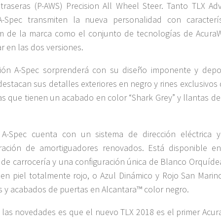
traseras (P-AWS) Precision All Wheel Steer. Tanto TLX Ad
-Spec transmiten la nueva personalidad con caracterís
m de la marca como el conjunto de tecnologías de Acura
r en las dos versiones.
ión A-Spec sorprenderá con su diseño imponente y depor
estacan sus detalles exteriores en negro y rines exclusivos
s que tienen un acabado en color “Shark Grey” y llantas de 
 A-Spec cuenta con un sistema de dirección eléctrica 
ración de amortiguadores renovados. Está disponible en
 de carrocería y una configuración única de Blanco Orquíde
r en piel totalmente rojo, o Azul Dinámico y Rojo San Marin
s y acabados de puertas en Alcantara™ color negro.
 las novedades es que el nuevo TLX 2018 es el primer Acur