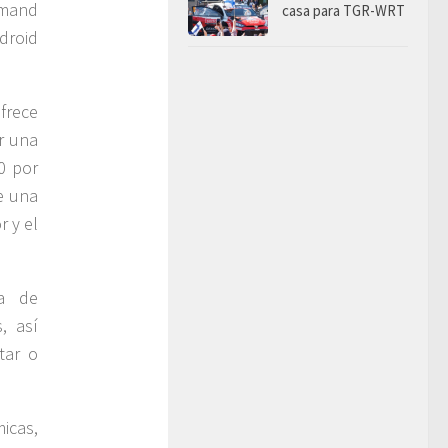
emand
casa para TGR-WRT
droid
frece
r una
0 por
e una
r y el
ía de
, así
tar o
icas,