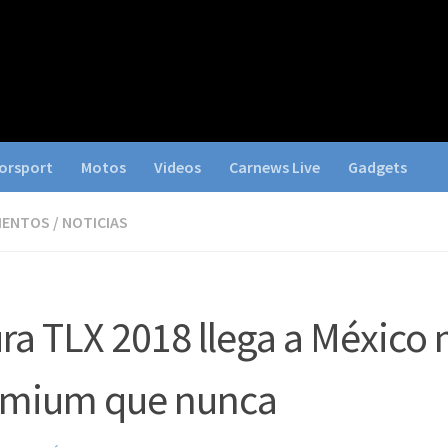
orsport
Motos
Videos
Carnews Live
Gadgets
IENTOS
/
NOTICIAS
ra TLX 2018 llega a México
emium que nunca