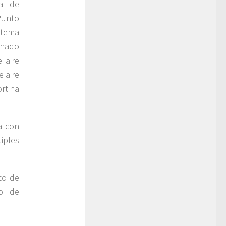
ia de
Punto
stema
enado
 aire
e aire
rtina
a con
tiples
to de
vo de