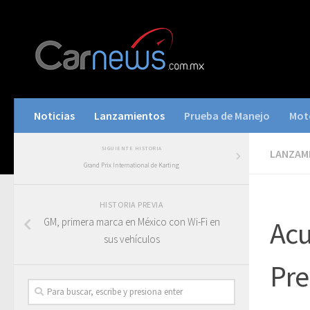
Noticias
Lanzamientos
Prueba de Manejo
Mot
SIGUIENTE HISTORIA
LANZAM
Grand Prix International de Karting
HISTORIA PREVIA
GM, primera marca en México con Wi-Fi en
Acu
sus vehículos
Pr