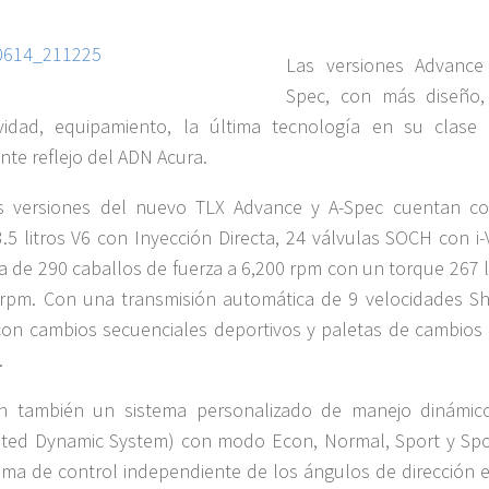
Las versiones Advance
Spec, con más diseño, 
ividad, equipamiento, la última tecnología en su clase
nte reflejo del ADN Acura.
s versiones del nuevo TLX Advance y A-Spec cuentan c
.5 litros V6 con Inyección Directa, 24 válvulas SOCH con i-
a de 290 caballos de fuerza a 6,200 rpm con un torque 267 l
rpm. Con una transmisión automática de 9 velocidades Shi
on cambios secuenciales deportivos y paletas de cambios 
.
en también un sistema personalizado de manejo dinámic
ated Dynamic System) con modo Econ, Normal, Sport y Spo
ema de control independiente de los ángulos de dirección e