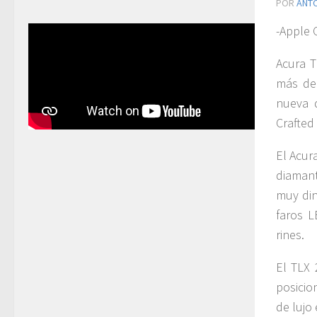
POR
ANT
-Apple 
Acura T
más dep
nueva d
Crafted
El Acur
diaman
muy din
faros 
rines.
El TLX
posicio
de lujo