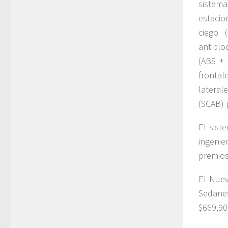
sistem
estacio
ciego 
antiblo
(ABS + 
frontal
lateral
(SCAB) 
El sist
ingenie
premio
El Nuev
Sedane
$669,90