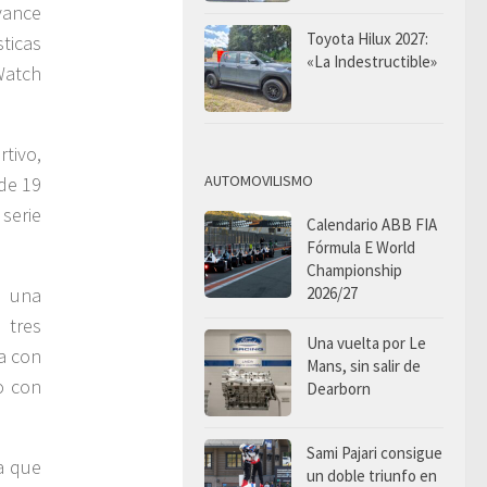
vance
Toyota Hilux 2027:
ticas
«La Indestructible»
Watch
tivo,
AUTOMOVILISMO
 de 19
serie
Calendario ABB FIA
Fórmula E World
Championship
2026/27
y una
 tres
Una vuelta por Le
a con
Mans, sin salir de
o con
Dearborn
Sami Pajari consigue
a que
un doble triunfo en