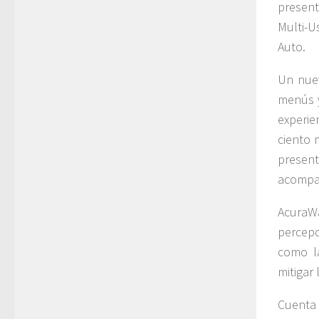
present
Multi-
Auto.
Un nuev
menús y
experie
ciento 
present
acompa
AcuraW
percep
como la
mitigar
Cuenta 