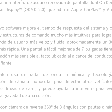
a una interfaz de usuario renovada de pantalla dual On D
Use Display™ (ODMD 2.0) que admite Apple CarPlay™ y An
o software mejora el tiempo de respuesta del sistema y o
 estructuras de comando mucho más intuitivas para logra
ncia de usuario más veloz y fluida: aproximadamente un 3
más rápida. Una pantalla táctil mejorada de 7 pulgadas tien
ación más sensible al tacto ubicada al alcance del conducto
ñante.
atch usa un radar de onda milimétrica y tecnolog
ción de cámara monocular para detectar otros vehículos
s líneas de carril, y puede ayudar a intervenir para evi
 la gravedad de una colisión.
con cámara de reversa 360º de 3 ángulos con pautas dinám