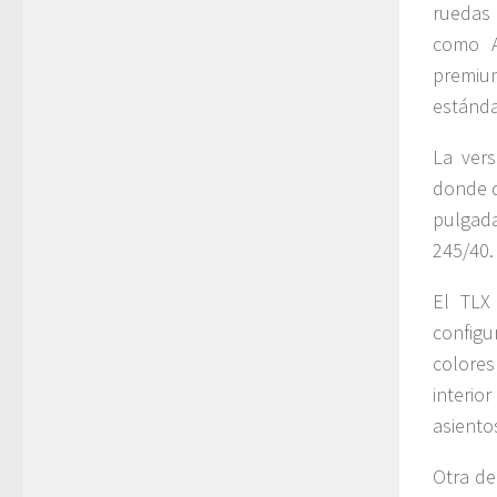
ruedas 
como A
premiu
estánda
La vers
donde d
pulgada
245/40.
El TLX
configu
colores
interio
asiento
Otra de