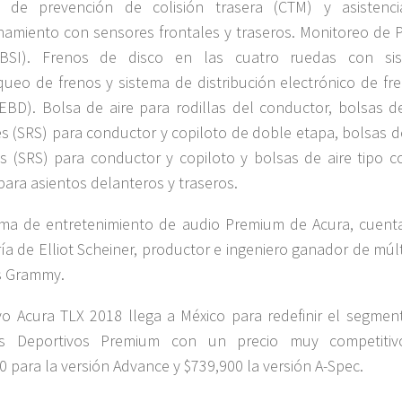
a de prevención de colisión trasera (CTM) y asistenc
namiento con sensores frontales y traseros. Monitoreo de 
(BSI). Frenos de disco en las cuatro ruedas con si
queo de frenos y sistema de distribución electrónico de fr
EBD). Bolsa de aire para rodillas del conductor, bolsas de
es (SRS) para conductor y copiloto de doble etapa, bolsas d
es (SRS) para conductor y copiloto y bolsas de aire tipo co
para asientos delanteros y traseros.
ema de entretenimiento de audio Premium de Acura, cuent
ría de Elliot Scheiner, productor e ingeniero ganador de múl
s Grammy.
o Acura TLX 2018 llega a México para redefinir el segmen
s Deportivos Premium con un precio muy competiti
0 para la versión Advance y $739,900 la versión A-Spec.