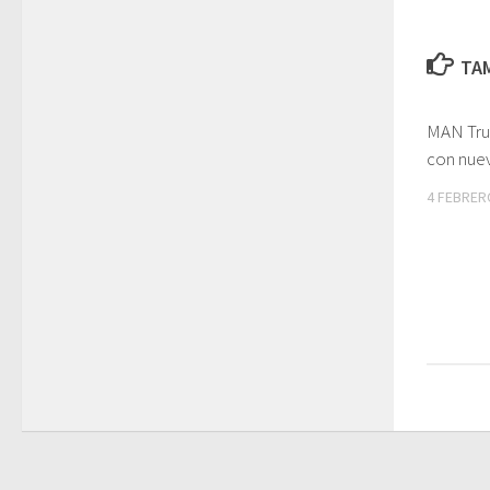
TAM
MAN Tru
con nuev
4 FEBRER