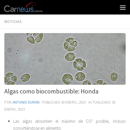
NOTICIAS
Algas como biocombustible: Honda
POR
ANTONIO DURÁN
· PUBLICADA
30 ENERO, 2023
· ACTUALIZADO
30
ENERO, 2023
Las algas absorben el máximo de CO
2
posible, incluso
convirtiéndose en alimento.