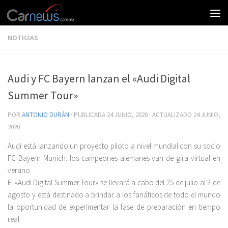
NOTICIAS
Audi y FC Bayern lanzan el «Audi Digital
Summer Tour»
POR
ANTONIO DURÁN
· PUBLICADA
24 JUNIO, 2020
· ACTUALIZADO
24 JUNIO,
2020
Audi está lanzando un proyecto piloto a nivel mundial con su socio
FC Bayern Munich: los campeones alemanes van de gira virtual en
verano.
El «Audi Digital Summer Tour» se llevará a cabo del 25 de julio al 2 de
agosto y está destinado a brindar a los fanáticos de todo el mundo
la oportunidad de experimentar la fase de preparación en tiempo
real.