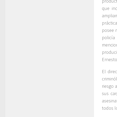
product
que in
amplia
práctic
posee 
policía
mencio
produci
Ernesto
El dire
criminó
riesgo 
sus car
asesina
todos l