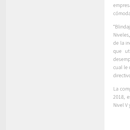
empres
cómodas
“Blinda
Niveles
de la i
que ut
desempe
cual le
directiv
La comp
2018, e
Nivel V 