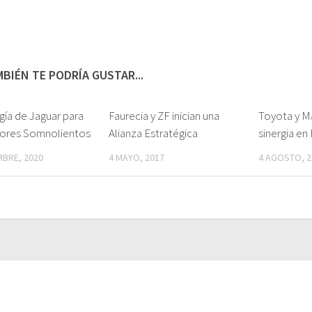
BIÉN TE PODRÍA GUSTAR...
ía de Jaguar para
Faurecia y ZF inician una
Toyota y M
ores Somnolientos
Alianza Estratégica
sinergia en 
MBRE, 2020
4 MAYO, 2017
4 AGOSTO, 2