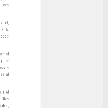
argas
idad,
cio de
 todo
 en el
 para
osa y
es al
que el
añías
ales,