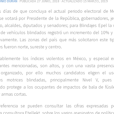
ONIO DURÁN
· PUBLICADA
27 JUNIO, 2018
· ACTUALIZADO
15 MARZO, 2019
 días de que concluya el actual periodo electoral de Mé
e votará por Presidente de la República, gobernadores, je
o, alcaldes, diputados y senadores; para Blindajes Epel la 
 de vehículos blindados registró un incremento del 10% y
ivamente. Las zonas del país que más solicitaron este ti
s fueron norte, sureste y centro.
blemente los índices violentos en México, y especial e
antes mencionadas, son altos, y con una vasta presenci
 organizado, por ello muchos candidatos eligen el u
es motrices blindadas, principalmente Nivel V, pues
do protege a los ocupantes de impactos de bala de fúsil
y armas cortas.
eferencia se pueden consultar las cifras expresadas p
 consultora Etellekt, sobre los varios asesinatos de políti