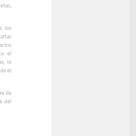
etas,
s los
 altas
actos
ta el
s, lo
ade el
re de
% del