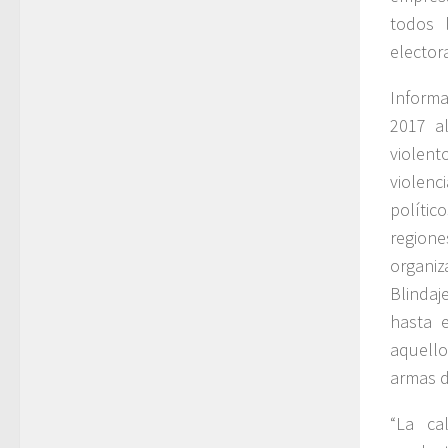
todos 
electora
Informa
2017 a
violent
violen
polític
regione
organiz
Blindaj
hasta e
aquell
armas d
“La ca