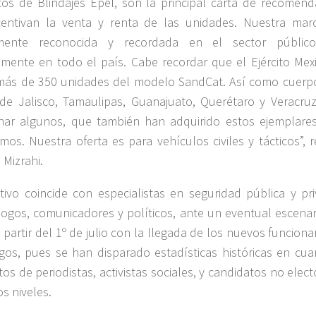
os de Blindajes Epel, son la principal carta de recomend
centivan la venta y renta de las unidades. Nuestra mar
mente reconocida y recordada en el sector públic
amente en todo el país. Cabe recordar que el Ejército Mex
más de 350 unidades del modelo SandCat. Así como cuerp
 de Jalisco, Tamaulipas, Guanajuato, Querétaro y Veracruz
nar algunos, que también han adquirido estos ejemplare
mos. Nuestra oferta es para vehículos civiles y tácticos”, r
 Mizrahi.
ctivo coincide con especialistas en seguridad pública y pri
logos, comunicadores y políticos, ante un eventual escenar
a partir del 1º de julio con la llegada de los nuevos funciona
gos, pues se han disparado estadísticas históricas en cua
tos de periodistas, activistas sociales, y candidatos no elec
os niveles.