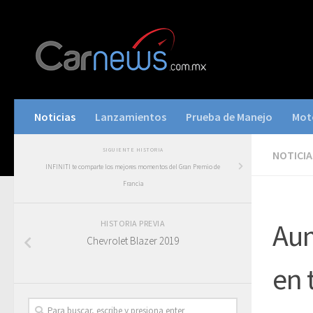
Noticias
Lanzamientos
Prueba de Manejo
Mot
SIGUIENTE HISTORIA
NOTICIA
INFINITI te comparte los mejores momentos del Gran Premio de
Francia
Aum
HISTORIA PREVIA
Chevrolet Blazer 2019
en 