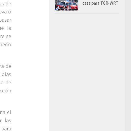
os de
casa para TGR-WRT
leva o
pasar
ue la
re se
recio
ra de
 días
po de
cción
na el
n las
 para