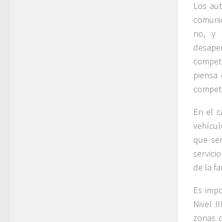
Los aut
comunic
no, y 
desape
compete
piensa 
competi
En el c
vehícul
que ser
servici
de la f
Es impo
Nivel I
zonas d