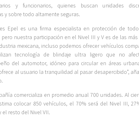
arios y funcionarios, quienes buscan unidades discr
 y sobre todo altamente seguras.
jes Epel es una firma especialista en protección de todo
, pero nuestra participación en el Nivel III y V es de las más
ndustria mexicana, incluso podemos ofrecer vehículos comp
ilizan tecnología de blindaje ultra ligero que no afec
ño del automotor, idóneo para circular en áreas urbana
 ofrece al usuario la tranquilidad al pasar desapercibido”, añ
o.
añía comercializa en promedio anual 700 unidades. Al cier
stima colocar 850 vehículos, el 70% será del Nivel III, 27
y el resto del Nivel VII.