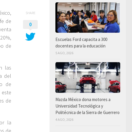
xico,
SHARE
fe de
0
venta
 20%,
Escuelas Ford capacita a 300
po de
docentes para la educación
5 AGO, 2026
n las
a del
so de
 este
Mazda México dona motores a
es de
Universidad Tecnológica y
Politécnica de la Sierra de Guerrero
4 AGO, 2026
or la
cos de