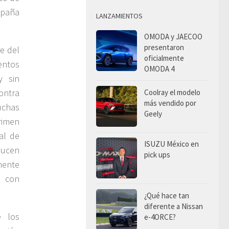
mpaña
LANZAMIENTOS
OMODA y JAECOO
presentaron
e del
oficialmente
entos
OMODA 4
y sin
ontra
Coolray el modelo
más vendido por
uchas
Geely
rimen
al de
ISUZU México en
ducen
pick ups
mente
a con
¿Qué hace tan
diferente a Nissan
e los
e-4ORCE?