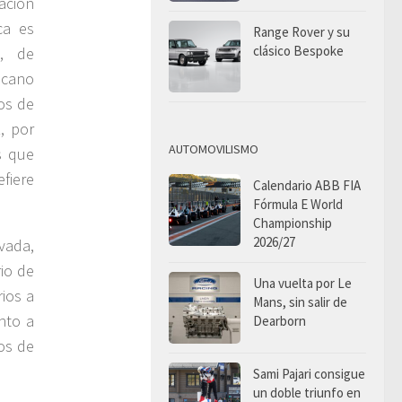
ación
ca es
Range Rover y su
clásico Bespoke
o, de
icano
os de
, por
AUTOMOVILISMO
s que
efiere
Calendario ABB FIA
Fórmula E World
Championship
2026/27
vada,
io de
Una vuelta por Le
rios a
Mans, sin salir de
nto a
Dearborn
tos de
Sami Pajari consigue
un doble triunfo en