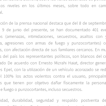
los niveles en los últimos meses, sobre todo en ca
l.
ción de la prensa nacional destaca que del 8 de septiembr
l 9 de junio del presente, se han documentado 401 ev
os (amenazas, intimidaciones, secuestros, asaltos con 
cia, agresiones con armas de fuego y punzocortantes) c
os, con afectación directa de sus familiares cercanos. En m
s del país los representantes políticos, son blancos del c
ado De acuerdo con Ernesto Mizrahi Haiat, director gener
es Epel, con la utilización de un vehículo acorazado se re
l 100% los actos violentos contra el usuario, principal
os que tienen por objetivo dañar físicamente la person
e fuego o punzocortantes, incluso secuestros.
lidad, durabilidad, seguridad y respaldo postventa d