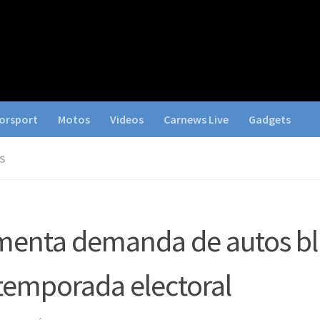
orsport
Motos
Videos
Carnews Live
Gadgets
S
enta demanda de autos bl
temporada electoral