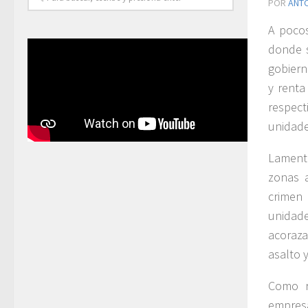
POR
ANT
A pocos
donde s
gobiern
y renta
respect
unidade
Lamenta
zonas 
crimen
unidad
acoraza
asalto 
Como r
empresa