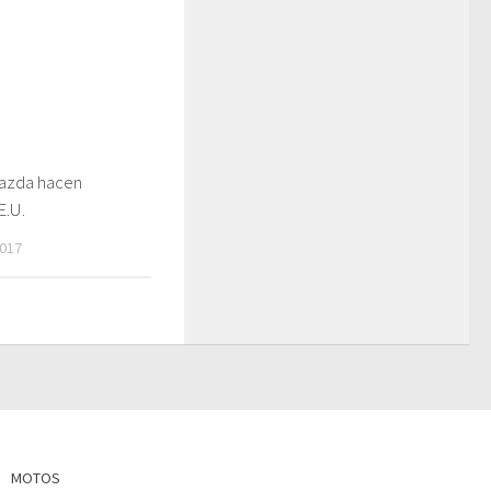
azda hacen
E.U.
017
MOTOS