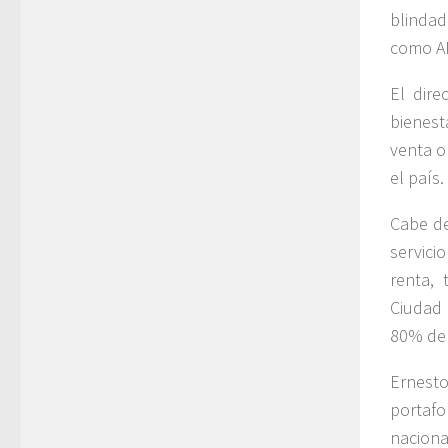
blindad
como AR
El dire
bienest
venta o
el país.
Cabe de
servici
renta, 
Ciudad 
80% del
Ernesto
portaf
nacion