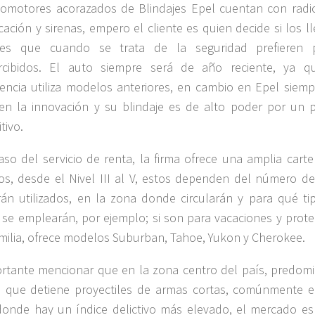
omotores acorazados de Blindajes Epel cuentan con radi
ación y sirenas, empero el cliente es quien decide si los l
es que cuando se trata de la seguridad prefieren 
rcibidos. El auto siempre será de año reciente, ya q
ncia utiliza modelos anteriores, en cambio en Epel siemp
en la innovación y su blindaje es de alto poder por un p
tivo.
aso del servicio de renta, la firma ofrece una amplia carte
os, desde el Nivel III al V, estos dependen del número de
án utilizados, en la zona donde circularán y para qué ti
o se emplearán, por ejemplo; si son para vacaciones y prote
amilia, ofrece modelos Suburban, Tahoe, Yukon y Cherokee.
rtante mencionar que en la zona centro del país, predomi
II que detiene proyectiles de armas cortas, comúnmente e
onde hay un índice delictivo más elevado, el mercado es