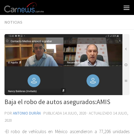
NOTICIAS
Baja el robo de autos asegurados:AMIS
POR
ANTONIO DURÁN
· PUBLICADA
14 JULIO, 2020
· ACTUALIZADO
14 JULIO,
2020
-El robo de vehículos en México ascendieron a 77,206 unidades