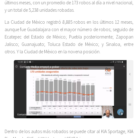
últimos meses, con un promedio de 173 robos al día a nivel nacional,
y un total de 5,238 unidades robadas.
La Ciudad de México registró 8,885 robos en los últimos 12 meses,
aunque fue Guadalajara con el mayor número de robos; seguido de
Ecatepec del Estado de México; Puebla posteriormente; Zapopan
Jalisco; Guanajuato; Toluca Estado de México; y Sinaloa, entre
otros. Y la Ciudad de México en la novena posición.
Dentro de los autos más robados se puede citar al KIA Sportage, KIA