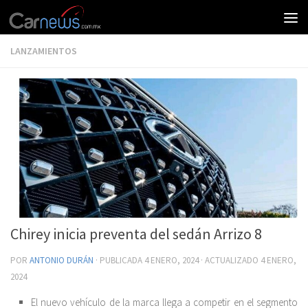
LANZAMIENTOS
Chirey inicia preventa del sedán Arrizo 8
POR
ANTONIO DURÁN
· PUBLICADA
4 ENERO, 2024
· ACTUALIZADO
4 ENERO,
2024
El nuevo vehículo de la marca llega a competir en el segmento