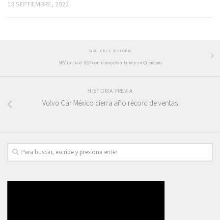
13 SEPTIEMBRE, 2022
SIGUIENTE HISTORIA
SEV inicia el 2024 con nuevo distribuidor en Querétaro
HISTORIA PREVIA
Volvo Car México cierra año récord de ventas