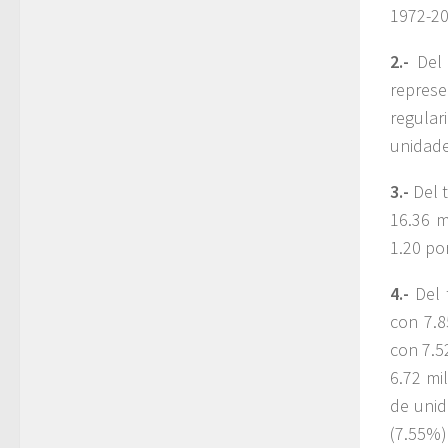
1972-20
2.-
Del
repres
regular
unidade
3.-
Del 
16.36 m
1.20 por
4.-
Del 
con 7.8
con 7.5
6.72 mi
de unid
(7.55%)