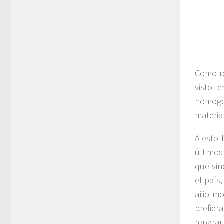
Como re
visto 
homoge
materia
A esto 
últimos
que vin
el país
año mod
prefier
reparar