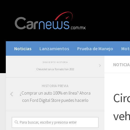
Noticias
Lanzamientos
Prueba de Manejo
Mot
SIGUIENTE HISTORIA
NOTICIA
Chevrolet lanza Tornado Van 2022
HISTORIA PREVIA
¿Comprar un auto 100% en línea? Ahora
Cir
con Ford Digital Store puedes hacerlo
veh