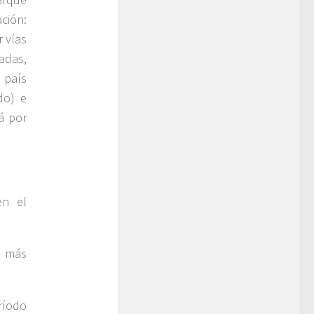
ación:
r vías
adas,
 país
do) e
á por
en el
s más
ríodo