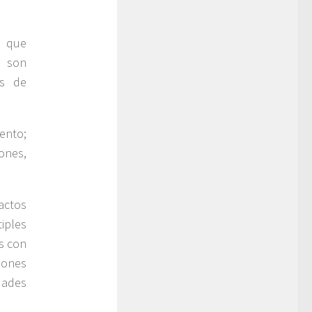
o que
s son
es de
iento;
ones,
actos
iples
s con
lones
dades