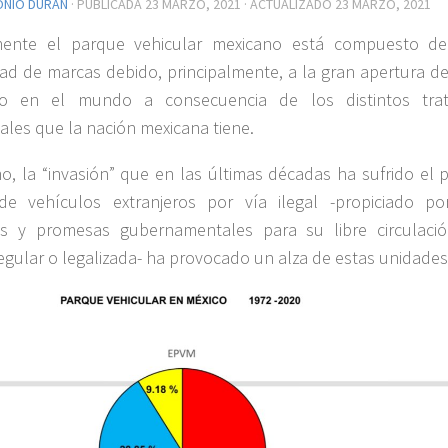
ONIO DURÁN
· PUBLICADA
23 MARZO, 2021
· ACTUALIZADO
23 MARZO, 2021
mente el parque vehicular mexicano está compuesto d
dad de marcas debido, principalmente, a la gran apertura de
o en el mundo a consecuencia de los distintos tra
ales que la nación mexicana tiene.
o, la “invasión” que en las últimas décadas ha sufrido el p
de vehículos extranjeros por vía ilegal -propiciado po
os y promesas gubernamentales para su libre circulaci
egular o legalizada- ha provocado un alza de estas unidades