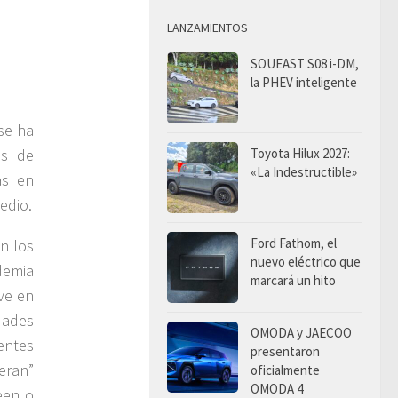
LANZAMIENTOS
SOUEAST S08 i-DM,
la PHEV inteligente
se ha
os de
Toyota Hilux 2027:
«La Indestructible»
as en
edio.
Ford Fathom, el
n los
nuevo eléctrico que
demia
marcará un hito
ve en
dades
OMODA y JAECOO
entes
presentaron
eran”
oficialmente
OMODA 4
een o