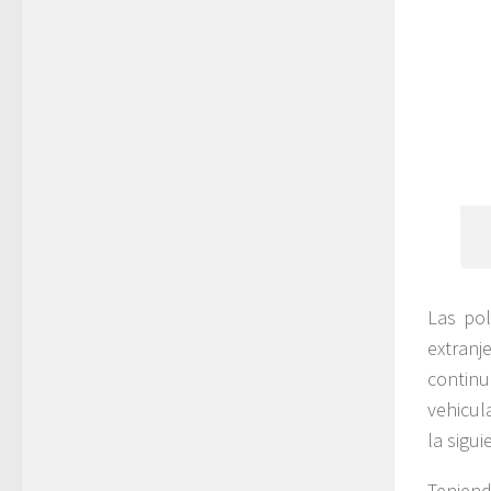
Las pol
extranj
contin
vehicul
la sigu
Tenien