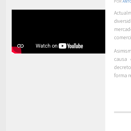
POR
ANT
Actual
diversi
mercad
comerci
Asimism
causa 
decret
forma r