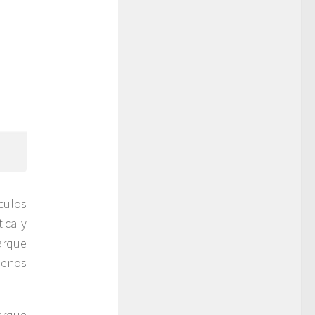
culos
ica y
arque
menos
arque