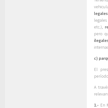
vehicul
legales
legales
etc.),
r
pero qu
ilegale
interna
c) parq
El pre
período
A trav
relevan
1.-
En 