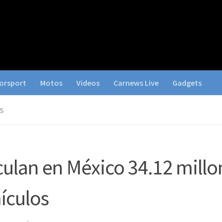
orsport
Motos
Videos
Carnews Live
Gadgets
S
culan en México 34.12 millo
ículos