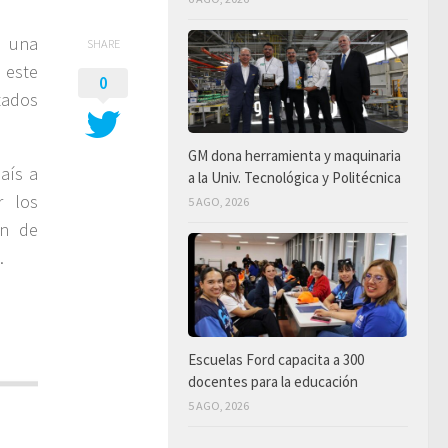
e una
SHARE
 este
0
tados
GM dona herramienta y maquinaria
aís a
a la Univ. Tecnológica y Politécnica
r los
5 AGO, 2026
ón de
.
Escuelas Ford capacita a 300
docentes para la educación
5 AGO, 2026