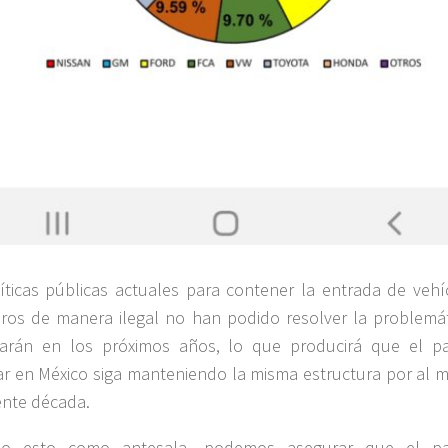
íticas públicas actuales para contener la entrada de vehí
eros de manera ilegal no han podido resolver la problemát
uarán en los próximos años, lo que producirá que el p
ar en México siga manteniendo la misma estructura por al 
iente década.
do esto como antesala, podemos asegurar que el p