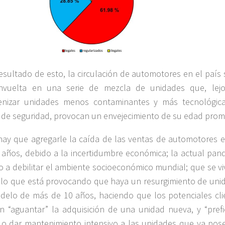
sultado de esto, la circulación de automotores en el país 
envuelta en una serie de mezcla de unidades que, lej
nizar unidades menos contaminantes y más tecnológic
 de seguridad, provocan un envejecimiento de su edad prom
hay que agregarle la caída de las ventas de automotores e
 años, debido a la incertidumbre económica; la actual pan
o a debilitar el ambiente socioeconómico mundial; que se vi
, lo que está provocando que haya un resurgimiento de uni
elo de más de 10 años, haciendo que los potenciales cli
an “aguantar” la adquisición de una unidad nueva, y “prefi
 o dar mantenimiento intensivo a las unidades que ya pos