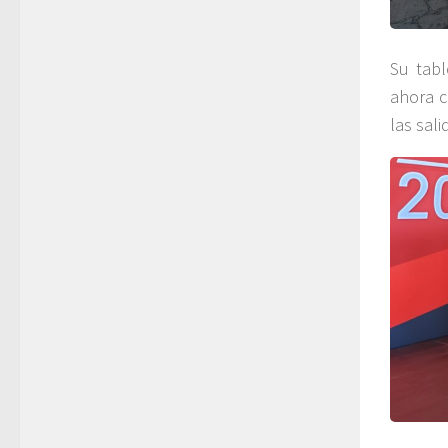
Su tabl
ahora c
las sali