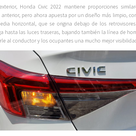
xterior, Honda Civic 2022 mantiene proporciones similar
anterior, pero ahora apuesta por un diseño más limpio, co
edia horizontal, que se origina debajo de los retrovisores
a hasta las luces traseras, bajando también la línea de ho
rle al conductor y los ocupantes una mucho mejor visibilida