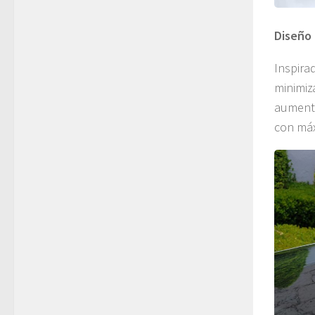
Diseño 
Inspira
minimiz
aumenta
con má