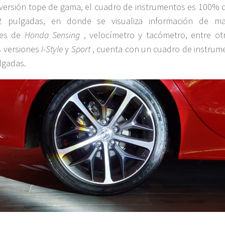
 versión tope de gama, el cuadro de instrumentos es 100% di
2 pulgadas, en donde se visualiza información de ma
nes de
Honda Sensing
, velocímetro y tacómetro, entre otr
s versiones
I-Style
y
Sport
, cuenta con un cuadro de instrum
lgadas.