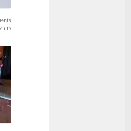
uenta
culta