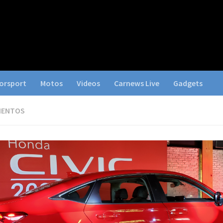
orsport
Motos
Videos
Carnews Live
Gadgets
IENTOS