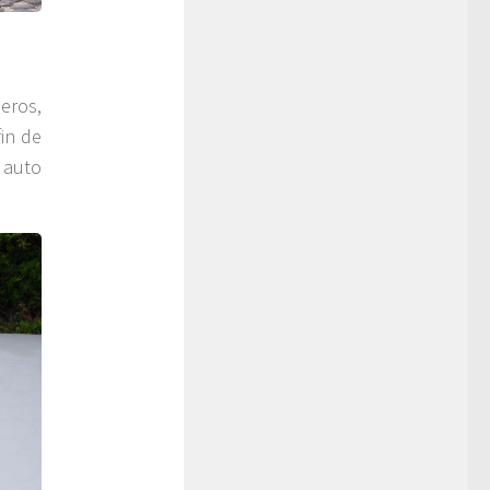
eros,
in de
 auto