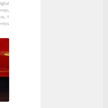
gital
nejo,
as. Y
entos