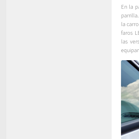
En la p
parrill
la carr
faros L
las ver
equipam