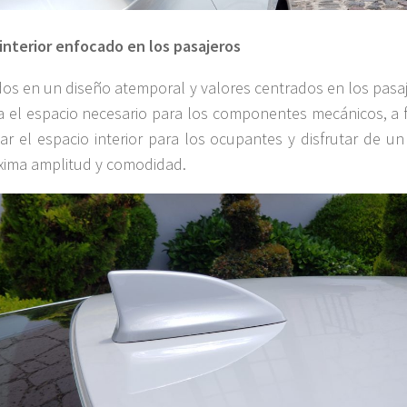
interior enfocado en los pasajeros
dos en un diseño atemporal y valores centrados en los pasaj
a el espacio necesario para los componentes mecánicos, a f
r el espacio interior para los ocupantes y disfrutar de un
xima amplitud y comodidad.