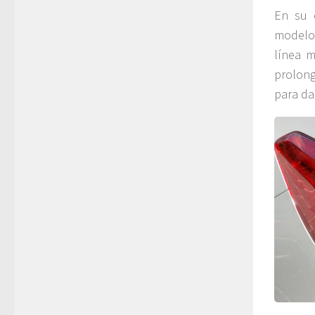
En su e
modelo 
línea m
prolong
para da