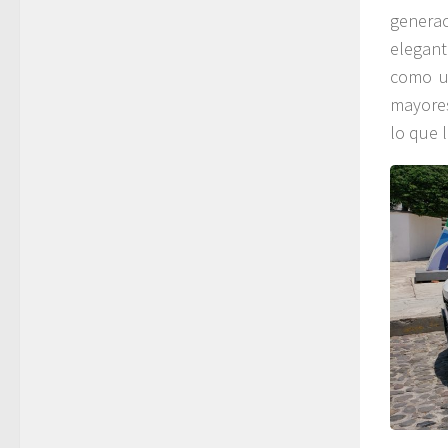
generac
elegant
como un
mayores
lo que 