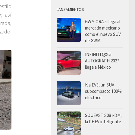
stilo
LANZAMIENTOS
; así
GWM ORA 5 llega al
rada,
mercado mexicano
zado,
como el nuevo SUV
de GWM
INFINITI QX65
AUTOGRAPH 2027
llega a México
Kia EV3, un SUV
subcompacto 100%
eléctrico
SOUEAST S08 i-DM,
la PHEV inteligente