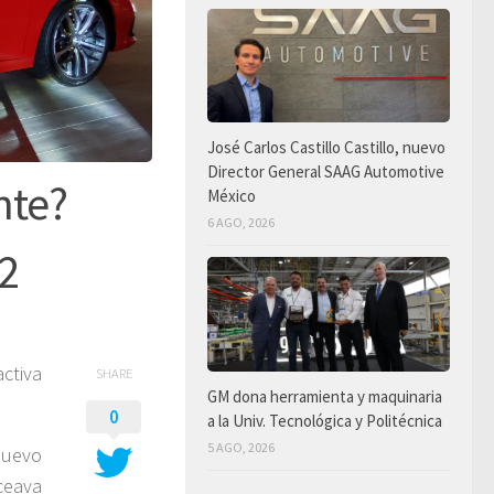
José Carlos Castillo Castillo, nuevo
Director General SAAG Automotive
nte?
México
6 AGO, 2026
22
ctiva
SHARE
GM dona herramienta y maquinaria
0
a la Univ. Tecnológica y Politécnica
5 AGO, 2026
nuevo
ceava