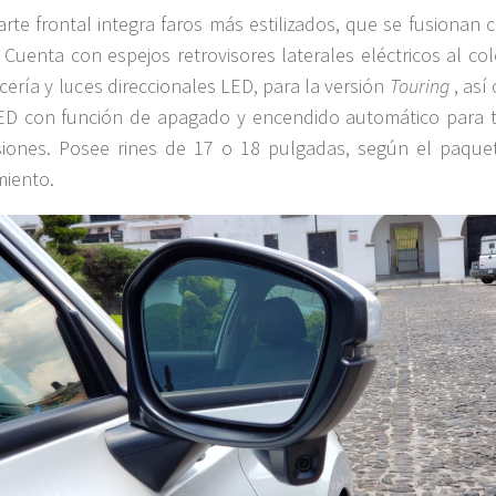
arte frontal integra faros más estilizados, que se fusionan 
a. Cuenta con espejos retrovisores laterales eléctricos al co
ocería y luces direccionales LED, para la versión
Touring
, así
ED con función de apagado y encendido automático para 
siones. Posee rines de 17 o 18 pulgadas, según el paque
iento.