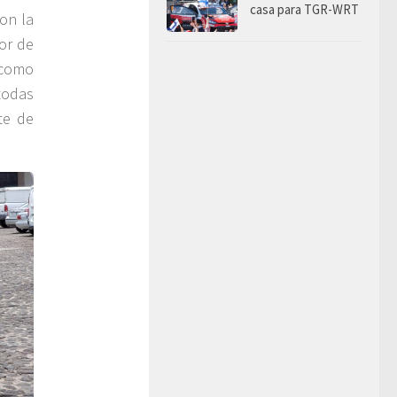
casa para TGR-WRT
con la
lor de
 como
todas
te de