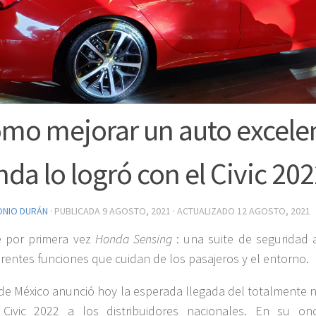
mo mejorar un auto excele
da lo logró con el Civic 20
ONIO DURÁN
· PUBLICADA
9 AGOSTO, 2021
· ACTUALIZADO
12 AGOSTO, 2021
e por primera vez
Honda Sensing
: una suite de seguridad a
erentes funciones que cuidan de los pasajeros y el entorno.
e México anunció hoy la esperada llegada del totalmente 
Civic 2022 a los distribuidores nacionales. En su on