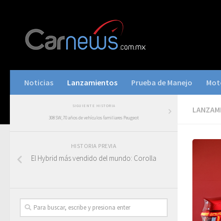
Noticias
Lanzamientos
Prueba de Manejo
Mot
SIGUIENTE HISTORIA
LANZAM
308 SW, 70 años de vehículos familiares Peugeot
HISTORIA PREVIA
El Hybrid más vendido del mundo: Corolla