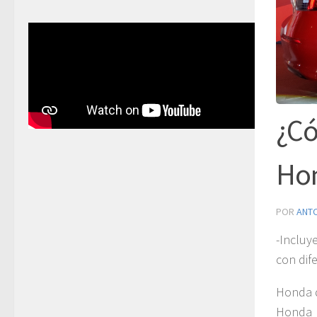
¿Có
Hon
POR
ANT
-Incluy
con dif
Honda d
Honda 