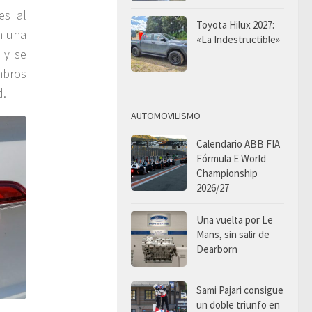
es al
Toyota Hilux 2027:
n una
«La Indestructible»
 y se
mbros
d.
AUTOMOVILISMO
Calendario ABB FIA
Fórmula E World
Championship
2026/27
Una vuelta por Le
Mans, sin salir de
Dearborn
Sami Pajari consigue
un doble triunfo en