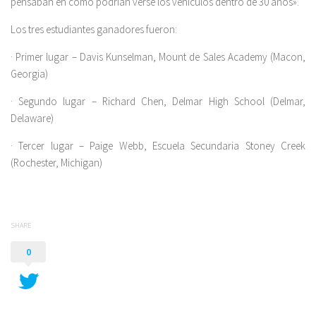
pensaban en cómo podrían verse los vehículos dentro de 30 años».
Los tres estudiantes ganadores fueron:
· Primer lugar – Davis Kunselman, Mount de Sales Academy (Macon,
Georgia)
· Segundo lugar – Richard Chen, Delmar High School (Delmar,
Delaware)
· Tercer lugar – Paige Webb, Escuela Secundaria Stoney Creek
(Rochester, Michigan)
SHARE
0