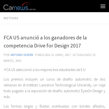
NOTICIAS
FCA US anunció a los ganadores de la
competencia Drive for Design 2017
POR
ANTONIO DURÁN
· PUBLICADA
21 JUNIO, 2017
· ACTUALIZADO
15
MARZO, 2019
-FCA US seleccionó a los mejores tres estudiantes de E.U.
Los premios incluyen un curso de diseño automotriz de dos
semanas en el instituto Lawrence Technological University, un viaje
todo pagado a la exposición de diseño automotriz EyesOn Design y
más.
Las formas largas y fluidas acentuadas con bordes afilados,