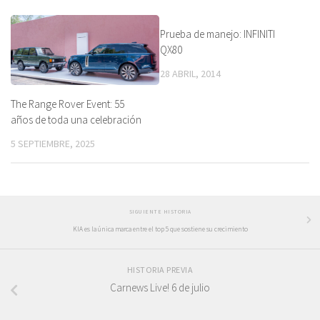
Prueba de manejo: INFINITI
QX80
28 ABRIL, 2014
The Range Rover Event: 55
años de toda una celebración
5 SEPTIEMBRE, 2025
SIGUIENTE HISTORIA
KIA es la única marca entre el top 5 que sostiene su crecimiento
HISTORIA PREVIA
Carnews Live! 6 de julio