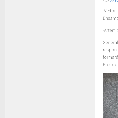
POR
ANT
-Víctor
Ensambl
-Artemi
Genera
respons
formará
Preside