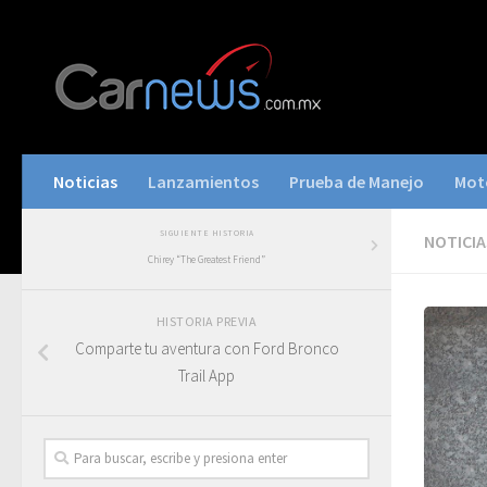
Noticias
Lanzamientos
Prueba de Manejo
Mot
SIGUIENTE HISTORIA
NOTICIA
Chirey “The Greatest Friend”
HISTORIA PREVIA
Comparte tu aventura con Ford Bronco
Trail App