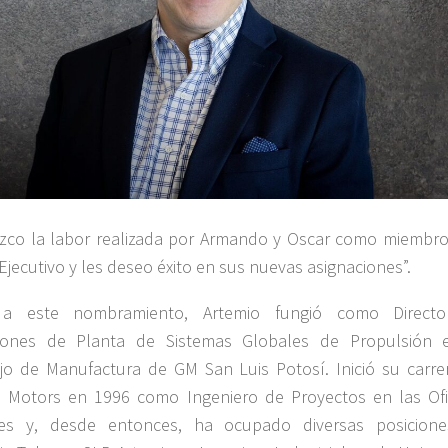
zco la labor realizada por Armando y Oscar como miembro
Ejecutivo y les deseo éxito en sus nuevas asignaciones”.
 a este nombramiento, Artemio fungió como Direct
iones de Planta de Sistemas Globales de Propulsión 
o de Manufactura de GM San Luis Potosí. Inició su carre
 Motors en 1996 como Ingeniero de Proyectos en las Ofi
les y, desde entonces, ha ocupado diversas posicion