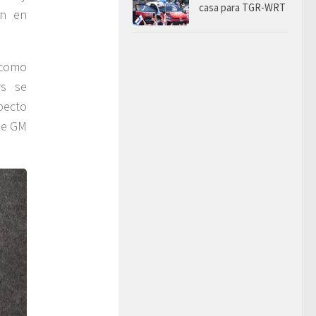
casa para TGR-WRT
ón en
 como
rs se
pecto
de GM