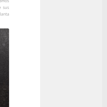
Ramos
e sus
lanta