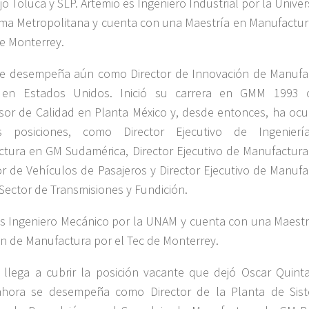
o Toluca y SLP. Artemio es Ingeniero Industrial por la Unive
a Metropolitana y cuenta con una Maestría en Manufactur
de Monterrey.
se desempeña aún como Director de Innovación de Manufa
 en Estados Unidos. Inició su carrera en GMM 1993
sor de Calidad en Planta México y, desde entonces, ha oc
as posiciones, como Director Ejecutivo de Ingenier
tura en GM Sudamérica, Director Ejecutivo de Manufactura
or de Vehículos de Pasajeros y Director Ejecutivo de Manufa
 Sector de Transmisiones y Fundición.
es Ingeniero Mecánico por la UNAM y cuenta con una Maestr
ón de Manufactura por el Tec de Monterrey.
 llega a cubrir la posición vacante que dejó Oscar Quintan
ahora se desempeña como Director de la Planta de Sis