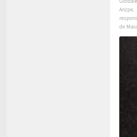
Global
Arizpe
respons
de Masc