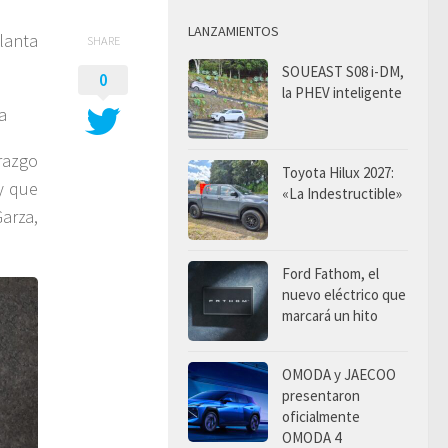
LANZAMIENTOS
lanta
SHARE
SOUEAST S08 i-DM,
0
la PHEV inteligente
a
razgo
Toyota Hilux 2027:
y que
«La Indestructible»
arza,
Ford Fathom, el
nuevo eléctrico que
marcará un hito
OMODA y JAECOO
presentaron
oficialmente
OMODA 4