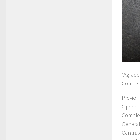
“Agrade
Comité 
Previo
Operac
Complej
General
Centra