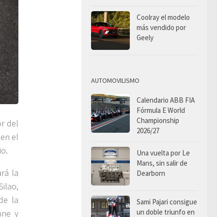
Coolray el modelo
más vendido por
Geely
AUTOMOVILISMO
Calendario ABB FIA
Fórmula E World
Championship
r del
2026/27
en el
io.
Una vuelta por Le
Mans, sin salir de
ará la
Dearborn
ilao,
de la
Sami Pajari consigue
un doble triunfo en
nne y