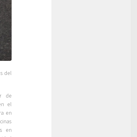
s del
or de
en el
ra en
cinas
es en