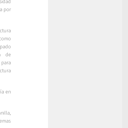
rsidad
a por
ctura
 como
upado
ía de
 para
ctura
ía en
illa,
temas