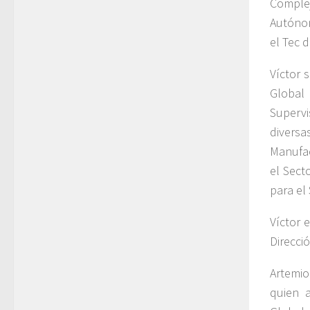
Complej
Autónom
el Tec 
Víctor 
Global
Supervi
divers
Manufac
el Sect
para el
Víctor 
Direcci
Artemio
quien 