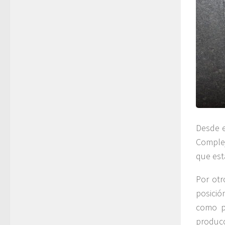
Desde e
Complej
que est
Por otr
posició
como pa
producc