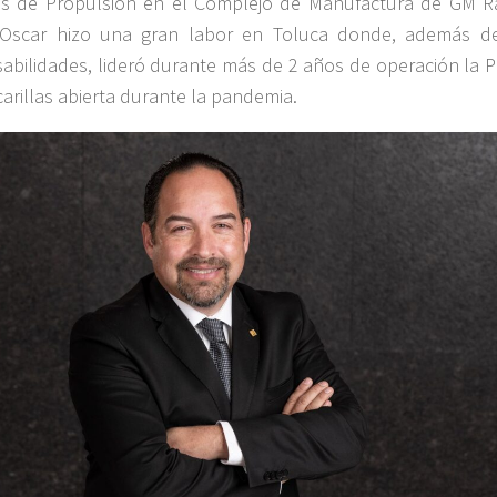
es de Propulsión en el Complejo de Manufactura de GM 
. Oscar hizo una gran labor en Toluca donde, además d
abilidades, lideró durante más de 2 años de operación la P
arillas abierta durante la pandemia.