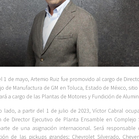
l 1 de mayo, Artemio Ruiz fue promovido al cargo de Directo
o de Manufactura de GM en Toluca, Estado de México, sitio 
ará a cargo de las Plantas de Motores y Fundición de Alumin
o lado, a partir del 1 de julio de 2023, Víctor Cabral ocup
n de Director Ejecutivo de Planta Ensamble en Complejo S
rte de una asignación internacional. Será responsable 
ión de las pickups grandes: Chevrolet Silverado, Cheye