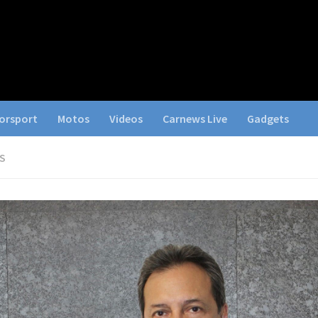
orsport
Motos
Videos
Carnews Live
Gadgets
S