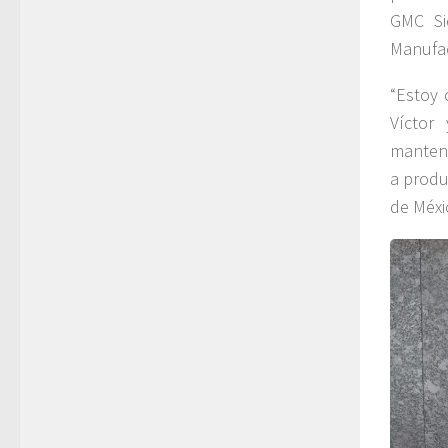
GMC Sie
Manufac
“Estoy 
Víctor
manteng
a produ
de Méxi