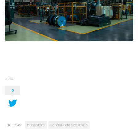
SHARE
0
Etiquetas:
Bridgestone
General Motors de México