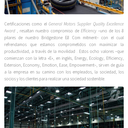
Certificaciones como el
General Motors Supplier Quality Excellence
Award
, resaltan nuestro compromiso de
Efficiency
–uno de los 8
pilares de nuestro Bridgestone E8 Com mitment– con el cual
refrendamos que estamos comprometidos con maximizar la
productividad, a través de la movilidad . Estos ocho valores –que
comienzan con la letra «E», en inglés, Energy, Ecology, Efficiency,
Extension, Economy, Emotion, Ease, Empowerment–, sirven de guía
a la empresa en su camino con los empleados, la sociedad, los
socios y los clientes para realizar una sociedad sostenible.