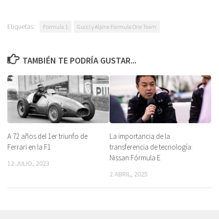
Etiquetas:
Formula 1
Gucci y Alpine Formula One Team
TAMBIÉN TE PODRÍA GUSTAR...
A 72 años del 1er triunfo de
La importancia de la
Ferrari en la F1
transferencia de tecnología:
Nissan Fórmula E
12 JULIO, 2023
2 ABRIL, 2025