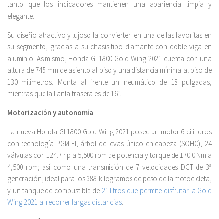
tanto que los indicadores mantienen una apariencia limpia y
elegante.
Su diseño atractivo y lujoso la convierten en una de las favoritas en
su segmento, gracias a su chasis tipo diamante con doble viga en
aluminio. Asimismo, Honda GL1800 Gold Wing 2021 cuenta con una
altura de 745 mm de asiento al piso y una distancia mínima al piso de
130 milímetros. Monta al frente un neumático de 18 pulgadas,
mientras que la llanta trasera es de 16”.
Motorización y autonomía
La nueva Honda GL1800 Gold Wing 2021 posee un motor 6 cilindros
con tecnología PGM-FI, árbol de levas único en cabeza (SOHC), 24
válvulas con 124.7 hp a 5,500 rpm de potencia y torque de 170.0 Nm a
4,500 rpm; así como una transmisión de 7 velocidades DCT de 3ª
generación, ideal para los 388 kilogramos de peso de la motocicleta,
y un tanque de combustible de
21 litros que permite disfrutar la Gold
Wing 2021 al recorrer largas distancias
.