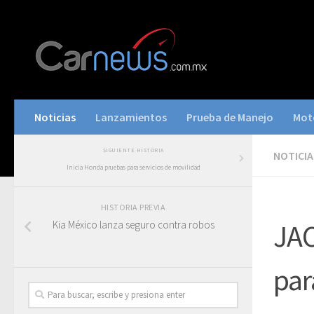
Noticias
Lanzamientos
Prueba de Manejo
Mot
SIGUIENTE HISTORIA
NOTICIA
Inicia Honda pruebas para servicios de movilidad
HISTORIA PREVIA
Kia México lanza seguro contra robos
JAC
par