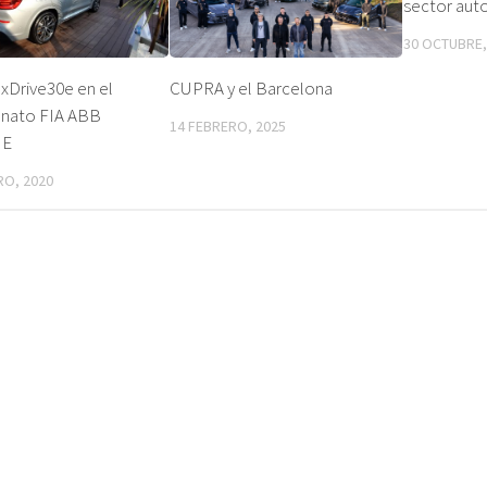
sector au
30 OCTUBRE,
xDrive30e en el
CUPRA y el Barcelona
nato FIA ABB
14 FEBRERO, 2025
 E
RO, 2020