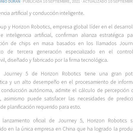
ONIO DURÁN
· PUBLICADA
10 SEPTIEMBRE, 2021
· ACTUALIZADO
10 SEPTIEMBR
encia artificial y conducción inteligente.
up y Horizon Robotics, empresa global líder en el desarrol
e inteligencia artificial, confirman alianza estratégica pa
ción de chips en masa basados en los llamados Journ
to de tercera generación especializado en el contro
il, diseñado y fabricado por la firma tecnológica.
p Journey 5 de Horizon Robotics tiene una gran pot
tica y un alto desempeño en el procesamiento de inform
 conducción autónoma, admite el cálculo de percepción 
, asimismo puede satisfacer las necesidades de predicc
 de planificación requerido para esto.
 lanzamiento oficial de Journey 5, Horizon Robotics 
ido en la única empresa en China que ha logrado la produ