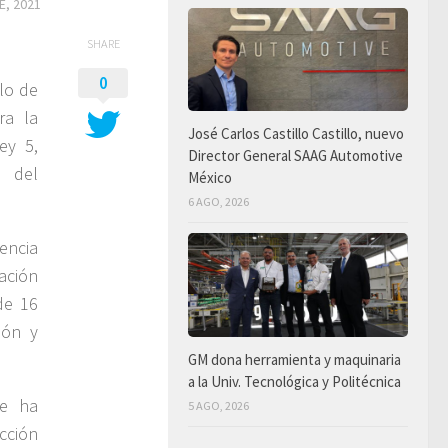
E, 2021
SHARE
0
lo de
ra la
José Carlos Castillo Castillo, nuevo
ey 5,
Director General SAAG Automotive
l del
México
6 AGO, 2026
encia
ación
de 16
ión y
GM dona herramienta y maquinaria
a la Univ. Tecnológica y Politécnica
se ha
5 AGO, 2026
cción