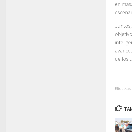
en masa
escenar
Juntos,
objeti
intelig
avances
de los 
Etiquetas:
TAM