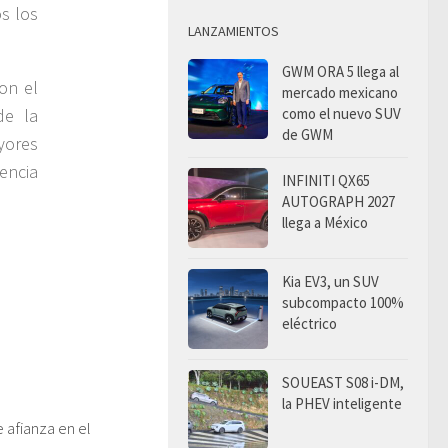
os los
LANZAMIENTOS
GWM ORA 5 llega al
on el
mercado mexicano
como el nuevo SUV
de la
de GWM
yores
encia
INFINITI QX65
AUTOGRAPH 2027
llega a México
Kia EV3, un SUV
subcompacto 100%
eléctrico
SOUEAST S08 i-DM,
la PHEV inteligente
 afianza en el