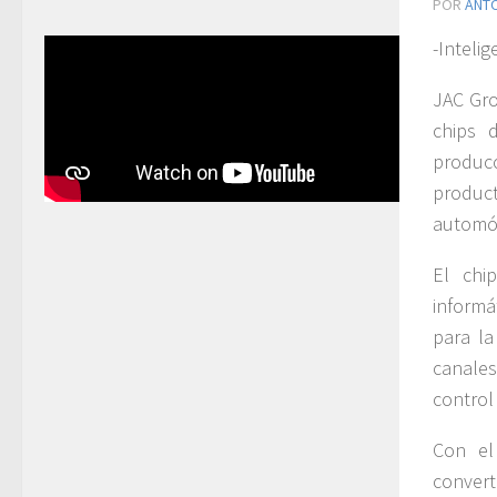
POR
ANT
-Intelig
JAC Gro
chips d
produc
produc
automóv
El chi
informá
para la
canales
control
Con el
convert