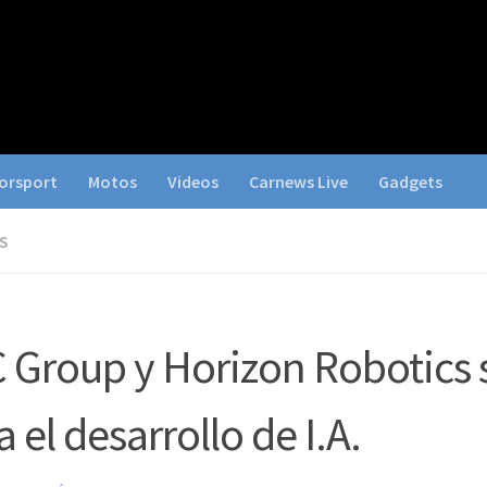
orsport
Motos
Videos
Carnews Live
Gadgets
S
 Group y Horizon Robotics s
a el desarrollo de I.A.