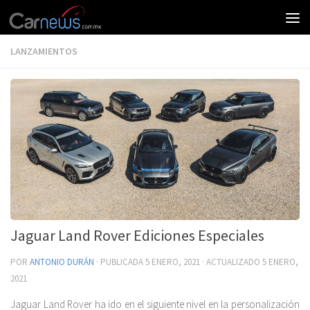
LANZAMIENTOS
Jaguar Land Rover Ediciones Especiales
POR
ANTONIO DURÁN
· PUBLICADA
5 ENERO, 2021
· ACTUALIZADO
5 ENERO,
2021
Jaguar Land Rover ha ido en el siguiente nivel en la personalización