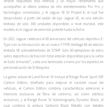
ofrecer respuestas más intensas y un mayor rendimiento que
acompañen al último sistema de info entretenimiento Pivi Pro y
tecnologías conectadas, y el Jaguar XE SV Project 8, el cual fue
desarrollado a partir del sedán de lujo Jaguar XE, es una edición
limitada de solo 300 unidades disponibles a nivel mundial, este
modelo es el Jaguar de serie más potente hasta la fecha.
En 2021 Jaguar celebrará el 60 aniversario del vehículo deportivo E-
Type con la introducción de un nuevo F-TYPE Heritage 60 de edición
limitada V8 sobrealimentado de 575HP. Solo 60 ejemplares de estos
autos deportivos de tracción total estarán disponibles para la venta
en todo el mundo*, cada uno terminado a mano por los expertos en
personalización de SV Bespoke.
La gama actual de Land Rover SV incluye el Range Rover Sport SVR
Carbon Edition, diseñado para mejorar el carácter visual del
vehículo, el Carbon Edition combina características exteriores e
interiores exclusivas de fibra de carbono, así como estribos
exclusivos, y el Range Rover SV Autobiography Dynamic Black, el
cual combina la pintura Santorini Black Metallic con detalles