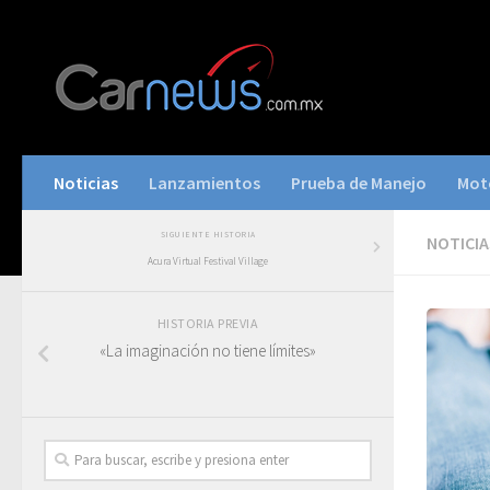
Noticias
Lanzamientos
Prueba de Manejo
Mot
SIGUIENTE HISTORIA
NOTICIA
Acura Virtual Festival Village
HISTORIA PREVIA
«La imaginación no tiene límites»