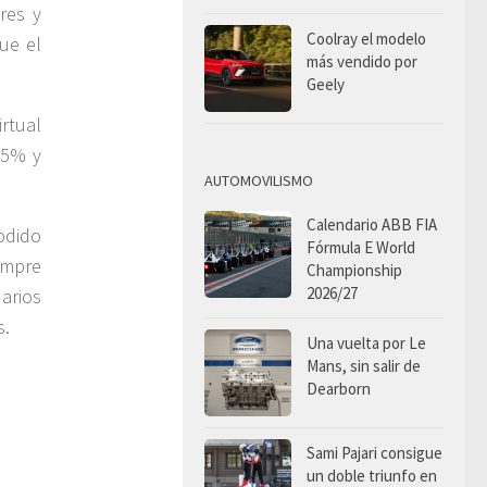
res y
Coolray el modelo
ue el
más vendido por
Geely
rtual
25% y
AUTOMOVILISMO
Calendario ABB FIA
odido
Fórmula E World
empre
Championship
2026/27
arios
s.
Una vuelta por Le
Mans, sin salir de
Dearborn
Sami Pajari consigue
un doble triunfo en