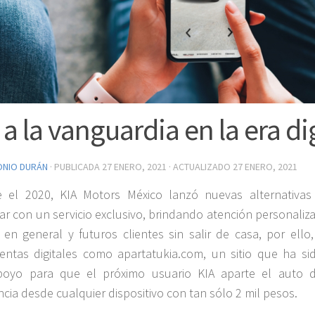
 a la vanguardia en la era di
ONIO DURÁN
· PUBLICADA
27 ENERO, 2021
· ACTUALIZADO
27 ENERO, 2021
e el 2020, KIA Motors México lanzó nuevas alternativas
ar con un servicio exclusivo, brindando atención personaliz
 en general y futuros clientes sin salir de casa, por ello,
entas digitales como apartatukia.com, un sitio que ha si
poyo para que el próximo usuario KIA aparte el auto 
ncia desde cualquier dispositivo con tan sólo 2 mil pesos.