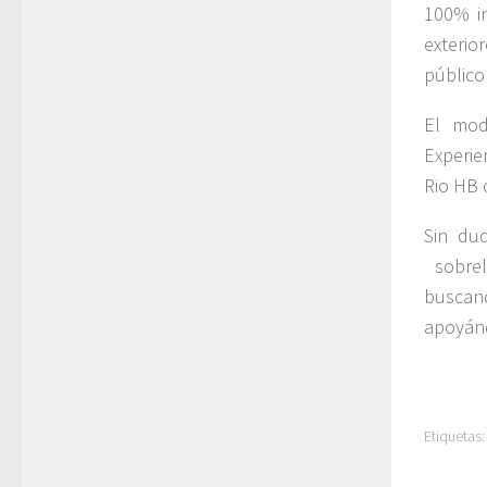
100% in
exterio
público
El mod
Experie
Rio HB 
Sin du
sobrell
buscand
apoyánd
Etiquetas: