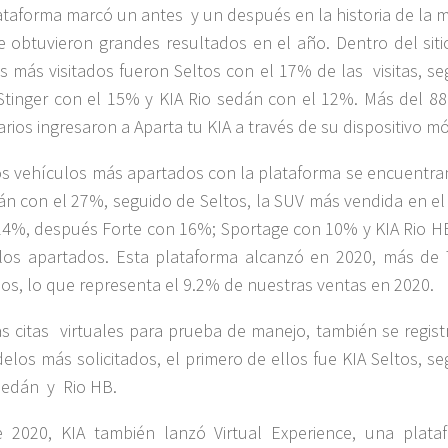
ataforma marcó un antes y un después en la historia de la m
e obtuvieron grandes resultados en el año. Dentro del sitio
 más visitados fueron Seltos con el 17% de las visitas, se
Stinger con el 15% y KIA Rio sedán con el 12%. Más del 8
rios ingresaron a Aparta tu KIA a través de su dispositivo mó
os vehículos más apartados con la plataforma se encuentran
án con el 27%, seguido de Seltos, la SUV más vendida en el 
24%, después Forte con 16%; Sportage con 10% y KIA Rio H
os apartados. Esta plataforma alcanzó en 2020, más de 
os, lo que representa el 9.2% de nuestras ventas en 2020.
as citas virtuales para prueba de manejo, también se regist
elos más solicitados, el primero de ellos fue KIA Seltos, s
Sedán y Rio HB.
 2020, KIA también lanzó Virtual Experience, una plata