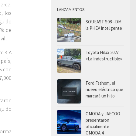
arca,
LANZAMIENTOS
, los
guido
SOUEAST S08 i-DM,
la PHEV inteligente
8% de
vil.
: KIA
Toyota Hilux 2027:
«La Indestructible»
país,
B con
7,900
Ford Fathom, el
nuevo eléctrico que
marcará un hito
raron
eguido
OMODA y JAECOO
presentaron
oficialmente
forma
OMODA 4