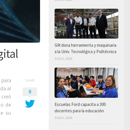
GM dona herramienta y maquinaria
gital
a la Univ. Tecnológica y Politécnica
5 AGO, 2026
 para
SHARE
ada al
0
 creó
do de
Escuelas Ford capacita a 300
docentes para la educación
de su
5 AGO, 2026