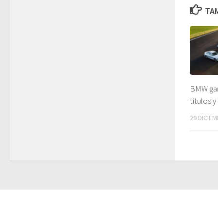
TAM
BMW ga
títulos 
29 DICIEM