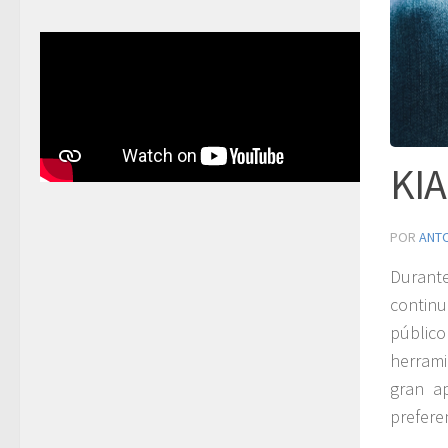
KIA
POR
ANT
Durant
continu
público
herrami
gran a
prefere