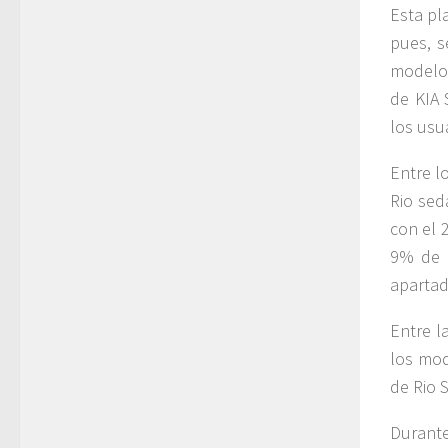
Esta pl
pues, s
modelos
de KIA 
los usua
Entre l
Rio sed
con el 
9% de l
apartad
Entre l
los mod
de Rio 
Durante