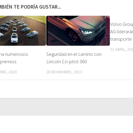
BIÉN TE PODRÍA GUSTAR...
Volvo Group
AG liderará
transporte
22 ABRIL, 20
na numerosos
Seguridad en el camino con
y premios
Lincoln Co-pilot 360
BRE, 2020
28 NOVIEMBRE, 2023