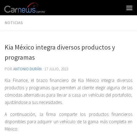
NOTICIAS
Kia México integra diversos productos y
programas
POR
ANTONIO DURÁN
·
17 JULIO, 2023
Kia Finance, el brazo financiero de Kia México integra diversos
productos y programas que permiten al cliente elegir alguna de las
cómodas alternativas para llevar a casa un vehículo del portafolio,
ajustándose a sus necesidades.
A continuación, la firma comparte los productos financieros
disponibles para adquirir un vehículo de la gama más completa en
México: