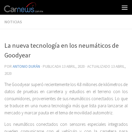
NOTICIAS
La nueva tecnología en los neumáticos de
Goodyear
POR
ANTONIO DURÁN
· PUBLICADA
13 ABRIL, 2020
· ACTUALIZADO
13 ABRIL,
2020
The Goodyear superó recientemente los 4.8 millones de kilómetros de
datos de pruebas en carretera y estudios en el terreno con los
consumidores, provenientes de sus neumáticos conectados. Lo que
se traduce en una nueva tecnología más que lista para lanzarse al
mercado y marcar pauta en el tema de movilidad automotriz.
Los neumáticos conectados con sensores especiales integrados
pueden comunicarse con el vehículo y con la carretera para