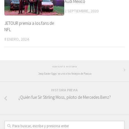
Audi México
2 SEPTIEMBRE, 2020
JETOUR premia a los fans de
NFL
8 ENERO, 2024
SIGUIENTE HISTORIA
‘Jeep Easter Eggs’ se une a los festejos de Pascua
HISTORIA PREVIA
¿Quién fue Sir Stirling Moss, piloto de Mercedes Benz?