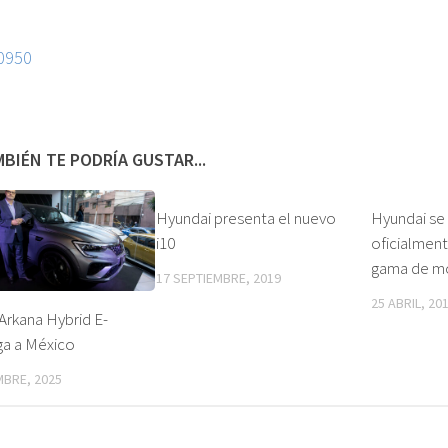
BIÉN TE PODRÍA GUSTAR...
Hyundai presenta el nuevo
Hyundai se
i10
oficialmen
gama de mo
17 SEPTIEMBRE, 2019
25 ABRIL, 20
Arkana Hybrid E-
ga a México
MBRE, 2025