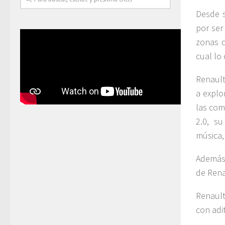
Desde s
por ser
zonas d
cual lo
Renault
a explo
las com
2.0, su
música,
Además 
de Rena
Renault
con adi