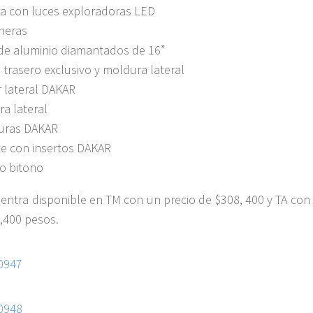
ra con luces exploradoras LED
neras
 de aluminio diamantados de 16”
n trasero exclusivo y moldura lateral
r lateral DAKAR
ra lateral
duras DAKAR
te con insertos DAKAR
ro bitono
entra disponible en TM con un precio de $308, 400 y TA con 
,400 pesos.