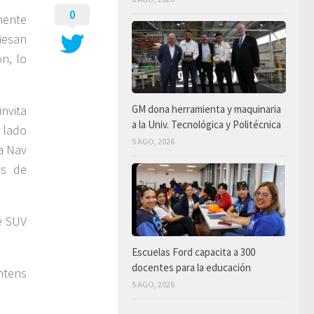
0
mente
iesan
ón, lo
invita
GM dona herramienta y maquinaria
a la Univ. Tecnológica y Politécnica
e lado
5 AGO, 2026
a Nav
es de
e SUV
Escuelas Ford capacita a 300
docentes para la educación
Intens
5 AGO, 2026