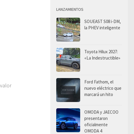
LANZAMIENTOS
SOUEAST S08 i-DM,
la PHEV inteligente
Toyota Hilux 2027:
«La Indestructible»
Ford Fathom, el
valor
nuevo eléctrico que
marcará un hito
OMODA y JAECOO
presentaron
oficialmente
OMODA 4