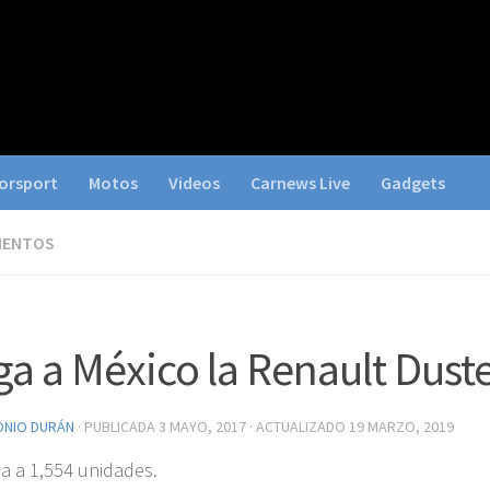
orsport
Motos
Videos
Carnews Live
Gadgets
IENTOS
ga a México la Renault Dust
ONIO DURÁN
· PUBLICADA
3 MAYO, 2017
· ACTUALIZADO
19 MARZO, 2019
da a 1,554 unidades.