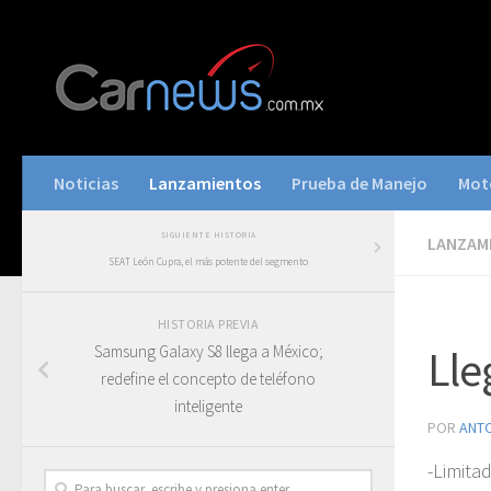
Noticias
Lanzamientos
Prueba de Manejo
Mot
SIGUIENTE HISTORIA
LANZAM
SEAT León Cupra, el más potente del segmento
HISTORIA PREVIA
Samsung Galaxy S8 llega a México;
Lle
redefine el concepto de teléfono
inteligente
POR
ANT
-Limita