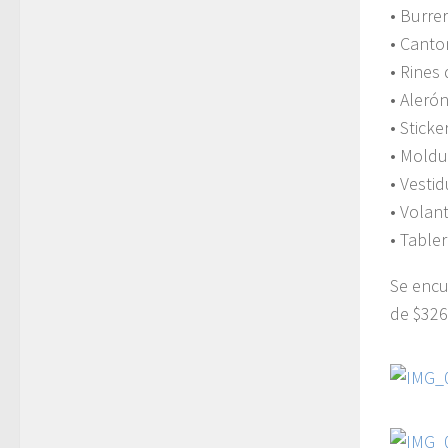
• Burre
• Canto
• Rines
• Aleró
• Sticke
• Moldu
• Vesti
• Volan
• Table
Se encu
de $326