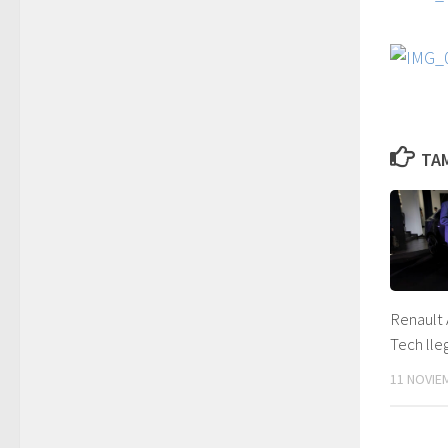
TAM
Renault 
Tech lle
11 NOVIE