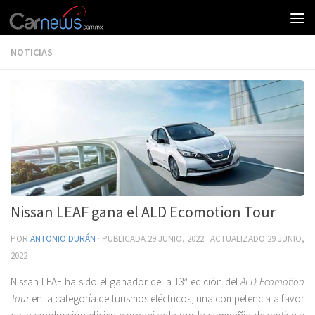
NOTICIAS
Nissan LEAF gana el ALD Ecomotion Tour
POR
ANTONIO DURÁN
· PUBLICADA
29 JUNIO, 2022
· ACTUALIZADO
29 JUNIO,
2022
Nissan LEAF ha sido el ganador de la 13ª edición del
ALD Ecomotion
Tour
en la categoría de turismos eléctricos, una competencia a favor