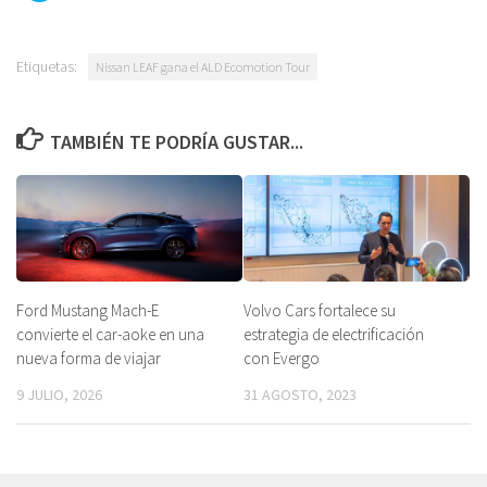
Etiquetas:
Nissan LEAF gana el ALD Ecomotion Tour
TAMBIÉN TE PODRÍA GUSTAR...
Ford Mustang Mach-E
Volvo Cars fortalece su
convierte el car-aoke en una
estrategia de electrificación
nueva forma de viajar
con Evergo
9 JULIO, 2026
31 AGOSTO, 2023