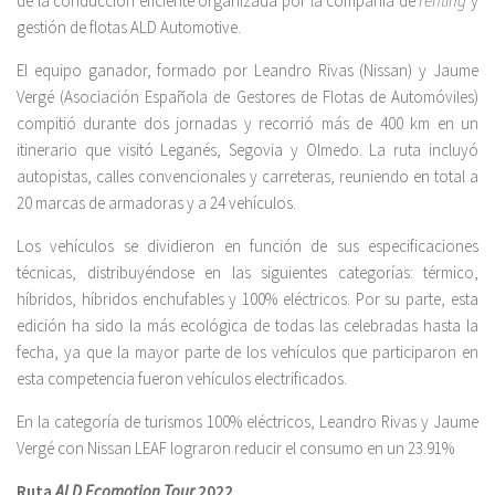
de la conducción eficiente organizada por la compañía de
renting
y
gestión de flotas ALD Automotive.
El equipo ganador, formado por Leandro Rivas (Nissan) y Jaume
Vergé (Asociación Española de Gestores de Flotas de Automóviles)
compitió durante dos jornadas y recorrió más de 400 km en un
itinerario que visitó Leganés, Segovia y Olmedo. La ruta incluyó
autopistas, calles convencionales y carreteras, reuniendo en total a
20 marcas de armadoras y a 24 vehículos.
Los vehículos se dividieron en función de sus especificaciones
técnicas, distribuyéndose en las siguientes categorías: térmico,
híbridos, híbridos enchufables y 100% eléctricos. Por su parte, esta
edición ha sido la más ecológica de todas las celebradas hasta la
fecha, ya que la mayor parte de los vehículos que participaron en
esta competencia fueron vehículos electrificados.
En la categoría de turismos 100% eléctricos, Leandro Rivas y Jaume
Vergé con Nissan LEAF lograron reducir el consumo en un 23.91%
Ruta
ALD Ecomotion Tour
2022