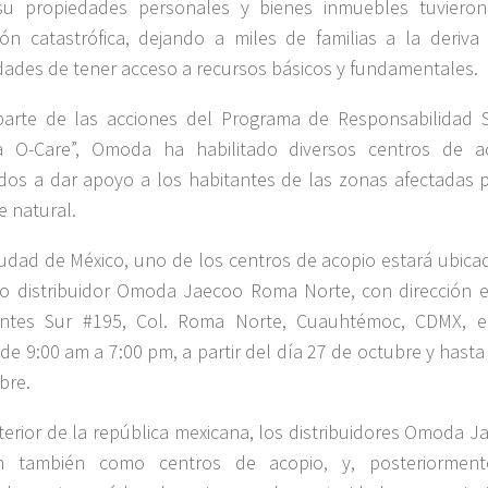
su propiedades personales y bienes inmuebles tuviero
ión catastrófica, dejando a miles de familias a la deriva 
idades de tener acceso a recursos básicos y fundamentales.
arte de las acciones del Programa de Responsabilidad S
 O-Care”, Omoda ha habilitado diversos centros de a
dos a dar apoyo a los habitantes de las zonas afectadas p
e natural.
iudad de México, uno de los centros de acopio estará ubica
ro distribuidor Omoda Jaecoo Roma Norte, con dirección e
entes Sur #195, Col. Roma Norte, Cuauhtémoc, CDMX, 
 de 9:00 am a 7:00 pm, a partir del día 27 de octubre y hasta
bre.
nterior de la república mexicana, los distribuidores Omoda 
án también como centros de acopio, y, posteriorment