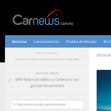
Noticias
Lanzamientos
Prueba de Manejo
Mot
SIGUIENTE HISTORIA
NOTICIA
Toyota se une al Teletón con el campeón paralímpico, Diego López
HISTORIA PREVIA
BMW Motorrad celebra su Centenario con
grandes lanzamientos