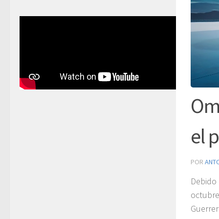
Omo
el 
POR
ANT
Debido
octubre
Guerrer