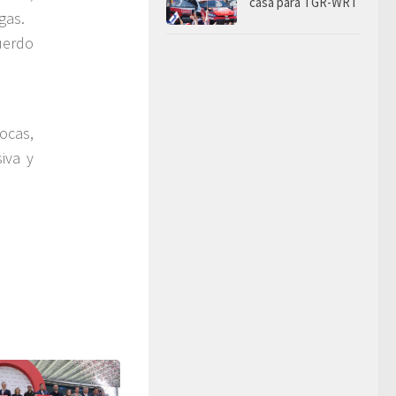
casa para TGR-WRT
rgas.
cuerdo
ocas,
siva y