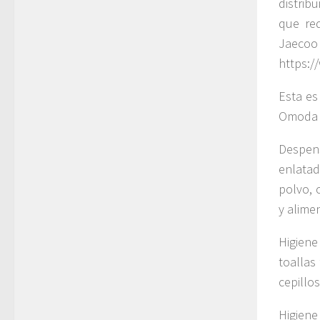
distrib
que req
Jaecoo
https:/
Esta es
Omoda 
Despens
enlata
polvo, 
y alime
Higiene
toallas
cepillo
Higiene