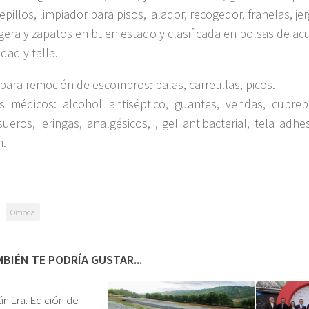
cepillos, limpiador para pisos, jalador, recogedor, franelas, je
igera y zapatos en buen estado y clasificada en bolsas de a
dad y talla.
para remoción de escombros: palas, carretillas, picos.
 médicos: alcohol antiséptico, guantes, vendas, cubreb
sueros, jeringas, analgésicos, , gel antibacterial, tela adhe
n.
Omoda
BIÉN TE PODRÍA GUSTAR...
án 1ra. Edición de