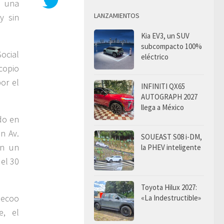
n una
LANZAMIENTOS
y sin
Kia EV3, un SUV
subcompacto 100%
ocial
eléctrico
copio
or el
INFINITI QX65
AUTOGRAPH 2027
llega a México
do en
n Av.
SOUEAST S08 i-DM,
en un
la PHEV inteligente
 el 30
Toyota Hilux 2027:
Jaecoo
«La Indestructible»
e, el