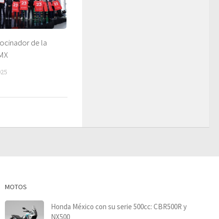
ocinador de la
 MX
025
MOTOS
Honda México con su serie 500cc: CBR500R y
NX500