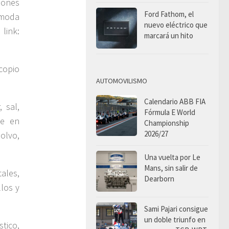
iones
Ford Fathom, el
Omoda
nuevo eléctrico que
link:
marcará un hito
acopio
AUTOMOVILISMO
Calendario ABB FIA
, sal,
Fórmula E World
te en
Championship
2026/27
olvo,
Una vuelta por Le
Mans, sin salir de
ales,
Dearborn
los y
Sami Pajari consigue
un doble triunfo en
tico,