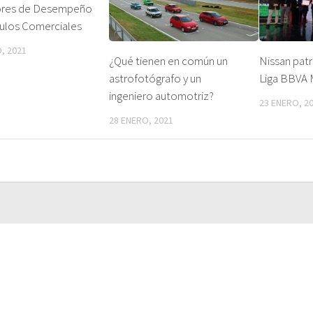
ores de Desempeño
culos Comerciales
, 2021
¿Qué tienen en común un
Nissan patr
astrofotógrafo y un
Liga BBVA
ingeniero automotriz?
23 ENERO, 2
28 ENERO, 2021