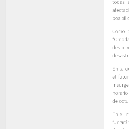
todas 
afectac
posibil
Como p
“Omoda
destina
desastr
En la c
el futu
Insurg
horario
de octu
En el i
fungir