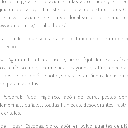
uidor entregará las donaciones a las autoridades y asociac
uieren del apoyo. La lista completa de distribuidores 
 a nivel nacional se puede localizar en el siguiente 
/www.omoda.mx/distribuidores/
 la lista de lo que se estará recolectando en el centro de 
Jaecoo:
a: Agua embotellada, aceite, arroz, frijol, lenteja, azúcar
dos, café soluble, mermelada, mayonesa, atún, chocola
cubos de consomé de pollo, sopas instantáneas, leche en p
nto para mascotas.
 Personal: Papel higiénico, jabón de barra, pastas dent
 femeninas, pañales, toallas húmedas, desodorantes, rastril
s dentales.
 del Hogar: Escobas, cloro, jabón en polvo, guantes de plás