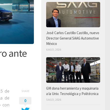
José Carlos Castillo Castillo, nuevo
Director General SAAG Automotive
México
ro ante
6 AGO, 2026
GM dona herramienta y maquinaria
25 de
SHARE
a la Univ. Tecnológica y Politécnica
ta de
5 AGO, 2026
0
o con