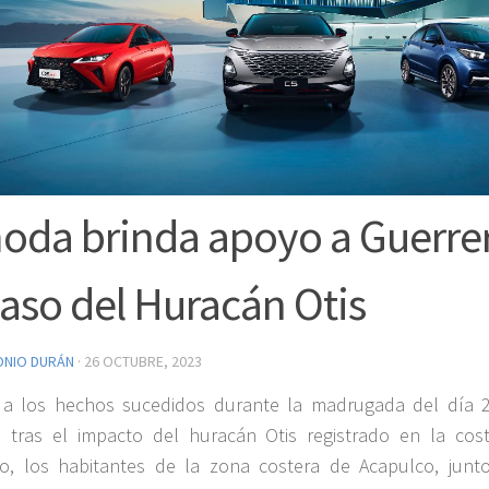
da brinda apoyo a Guerre
paso del Huracán Otis
ONIO DURÁN
·
26 OCTUBRE, 2023
 a los hechos sucedidos durante la madrugada del día 
 tras el impacto del huracán Otis registrado en la cos
o, los habitantes de la zona costera de Acapulco, junt