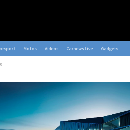
orsport
Motos
Videos
Carnews Live
Gadgets
S