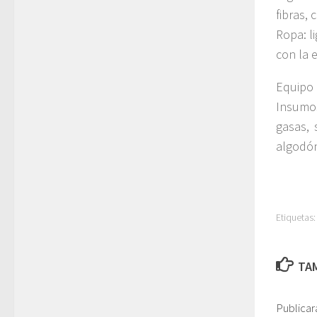
fibras, 
Ropa: l
con la e
Equipo 
Insumos
gasas, 
algodó
Etiquetas:
TAM
Publicar