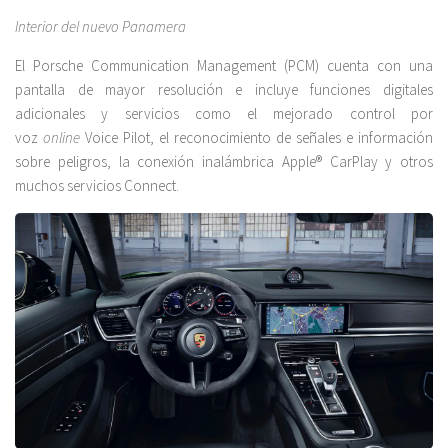
Interior del nuevo Panamera
El Porsche Communication Management (PCM) cuenta con una
pantalla de mayor resolución e incluye funciones digitales
adicionales y servicios como el mejorado control por
voz
online
Voice Pilot, el reconocimiento de señales e información
sobre peligros, la conexión inalámbrica Apple® CarPlay y otros
muchos servicios Connect.