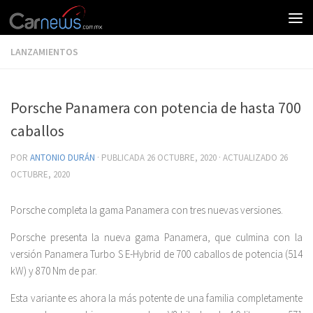
LANZAMIENTOS
Porsche Panamera con potencia de hasta 700
caballos
POR
ANTONIO DURÁN
· PUBLICADA
26 OCTUBRE, 2020
· ACTUALIZADO
26
OCTUBRE, 2020
Porsche completa la gama Panamera con tres nuevas versiones.
Porsche presenta la nueva gama Panamera, que culmina con la
versión Panamera Turbo S E-Hybrid de 700 caballos de potencia (514
kW) y 870 Nm de par.
Esta variante es ahora la más potente de una familia completamente