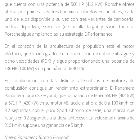
que cuenta con una potencia de 560 HP (412 kW), Porsche ofrece
ahora por primera vez tres Panamera híbridos enchufables, cada
uno de ellos disponible a su vez con tres variantes de carrocería:
berlina deportiva, Executive (de batalla larga) y Sport Turismo.
Porsche sigue ampliando así su estrategia E-Performance.
En el corazón de la arquitectura de propulsión está el motor
eléctrico, que va integrado en la transmisión de doble embrague y
ocho velocidades (PDK) y sigue proporcionando una potencia de
136 HP (100 kW) y un par máximo de 400 Nm.
En combinación con las distintas alternativas de motores de
combustión consigue un rendimiento extraordinario. El Panamera
Panamera Turbo S E-Hybrid, que ha pasado de tener 550 HP (404 kW)
a 571 HP (420 kW) en su motor V8, acelera ahora de 0 a 100 km/h en
3.2 segundos con el
pack
Sport Chrono de serie, una marca que
rebaja en 0.2 segundos a la de su antecesor. La velocidad máxima de
315 km/h supone una ganancia de 5 km/h.
Nuevo Panamera Turbo S E-Hybrid