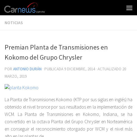
NOTICIAS
Premian Planta de Transmisiones en
Kokomo del Grupo Chrysler
POR
ANTONIO DURÁN
· PUBLICADA
9 DICIEMBRE, 2014
· ACTUALIZADO
20
MARZO, 2019
La Planta de Transmisiones Kokomo (KTP por sus siglas en inglés) ha
obtenido el nivel bronce por sus resultados en la implementación de
WCM. La Planta de Transmisiones en Kokomo, Indiana, se ha
convertido en la octava Planta del Grupo Chrysler en Norteamérica
en conseguir el reconocimiento otorgado por WCM y el nivel más
alto en las plantas de