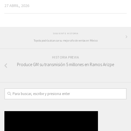
27 ABRIL, 2026
SIGUIENTE HISTORIA
Toyota podría alcanzar su mejor año de ventas en México
HISTORIA PREVIA
Produce GM su transmisión 5 millones en Ramos Arizpe