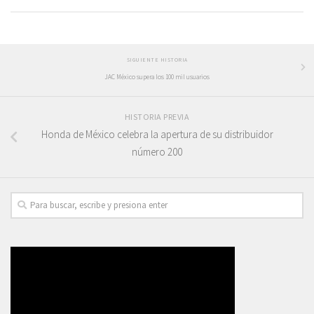
SIGUIENTE HISTORIA
JAC México supera los 100 mil usuarios
HISTORIA PREVIA
Honda de México celebra la apertura de su distribuidor
número 200