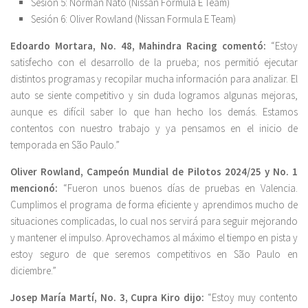
Sesión 5: Norman Nato (Nissan Formula E Team)
Sesión 6: Oliver Rowland (Nissan Formula E Team)
Edoardo Mortara, No. 48, Mahindra Racing comentó:
“Estoy
satisfecho con el desarrollo de la prueba; nos permitió ejecutar
distintos programas y recopilar mucha información para analizar. El
auto se siente competitivo y sin duda logramos algunas mejoras,
aunque es difícil saber lo que han hecho los demás. Estamos
contentos con nuestro trabajo y ya pensamos en el inicio de
temporada en São Paulo.”
Oliver Rowland, Campeón Mundial de Pilotos 2024/25 y No. 1
mencionó:
“Fueron unos buenos días de pruebas en Valencia.
Cumplimos el programa de forma eficiente y aprendimos mucho de
situaciones complicadas, lo cual nos servirá para seguir mejorando
y mantener el impulso. Aprovechamos al máximo el tiempo en pista y
estoy seguro de que seremos competitivos en São Paulo en
diciembre.”
Josep María Martí, No. 3, Cupra Kiro dijo:
“Estoy muy contento