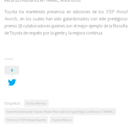
Recursos Humanos en TMMBC, entre otros.
Toyota ha mantenido presencia en ediciones de los
STEP Ahead
Awards
, en los cuales han sido galardonados con este prestigioso
premio 18 colaboradores quienes son el mejor ejemplo de la filosofía
de Toyota de respeto por la gente y la mejora continua.
SHARE
0
Etiquetas:
Ericka Méndez
Gerente General de Toyota Motor Manufacturing de Baja California (TMMBC)
Premios STEP Ahead Awards
Toyota México