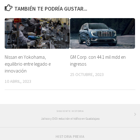
TAMBIÉN TE PODRÍA GUSTAR...
Nissan en Yokohama,
GM Corp. con 44.1 mil mdd en
equilibrio entre legado e
ingresos
innovación
25 OCTUBRE, 2023
10 ABRIL, 2023
SIGUIENTE HISTORIA
Jalisco y DiDi reducirán el tráfico en Guadalajara
HISTORIA PREVIA