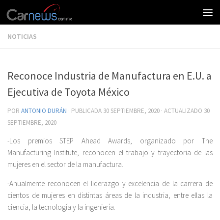
NOTICIAS
Reconoce Industria de Manufactura en E.U. a
Ejecutiva de Toyota México
POR
ANTONIO DURÁN
· PUBLICADA
30 SEPTIEMBRE, 2020
· ACTUALIZADO
30
SEPTIEMBRE, 2020
-Los premios STEP Ahead Awards, organizado por The
Manufacturing Institute, reconocen el trabajo y trayectoria de las
mujeres en el sector de la manufactura.
-Anualmente reconocen el liderazgo y excelencia de la carrera de
cientos de mujeres en distintas áreas de la industria, entre ellas la
ciencia, la tecnología y la ingeniería.