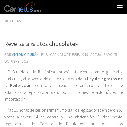
NOTICIAS
Reversa a «autos chocolate»
POR
ANTONIO DURÁN
· PUBLICADA
25 OCTUBRE, 2019
· ACTUALIZADO
25
OCTUBRE, 2019
El Senado de la República aprobó este viernes, en lo general y
particular, el proyecto de decreto que expide la
Ley de Ingresos de
la Federación
, con la eliminación del artículo transitorio que
establecía la legalización de unos 18 millones de automóviles de
importación.
Tras 16 horas de sesión ininterrumpida, los legisladores emitieron 58
votos a favor, 14 en contra y una abstención. El documento
regresará a la Cámara de Diputados para los efectos