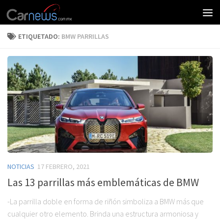
ETIQUETADO:
BMW PARRILLAS
NOTICIAS
17 FEBRERO, 2021
Las 13 parrillas más emblemáticas de BMW
-La parrilla doble en forma de riñón simboliza a BMW más que
cualquier otro elemento. Brinda una estructura armoniosa y