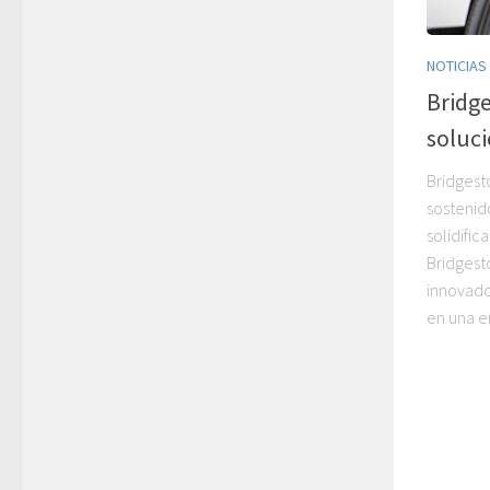
NOTICIAS
Bridg
soluci
Bridgest
sostenid
solidific
Bridgest
innovado
en una e