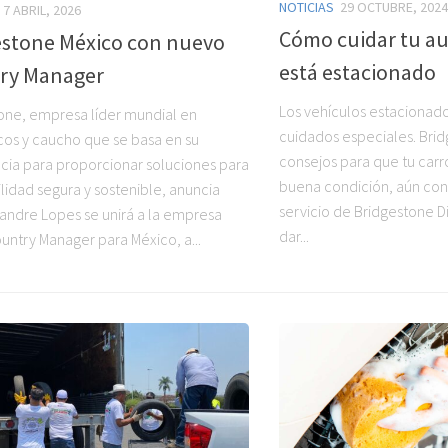
NOTICIAS
29 OCTUBRE, 2024
7 ABRIL, 2026
Cómo cuidar tu a
estone México con nuevo
está estacionado
ry Manager
Los vehículos estacionad
one, empresa líder mundial en
cuidados especiales. Br
os y caucho que se basa en su
consejos para que tu car
cia para proporcionar soluciones para
buena condición, aún con 
lidad segura y sostenible, anuncia
servicio de Bridgestone D
andre Lopes se unirá a la empresa
dar...
ntry Manager para México, a...