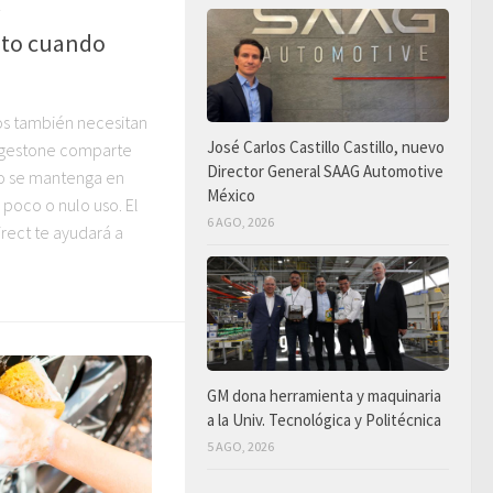
uto cuando
os también necesitan
José Carlos Castillo Castillo, nuevo
idgestone comparte
Director General SAAG Automotive
ro se mantenga en
México
poco o nulo uso. El
6 AGO, 2026
irect te ayudará a
GM dona herramienta y maquinaria
a la Univ. Tecnológica y Politécnica
5 AGO, 2026