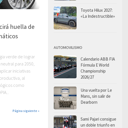
Toyota Hilux 2027:
«La Indestructible»
irá huella de
áticos
AUTOMOVILISMO
gia verde de lograr
Calendario ABB FIA
neutral para 2050,
Fórmula E World
licar iniciativas
Championship
2026/27
productiva, al
lógicos como
Una vuelta por Le
IA...
Mans, sin salir de
Dearborn
Página siguiente »
Sami Pajari consigue
un doble triunfo en