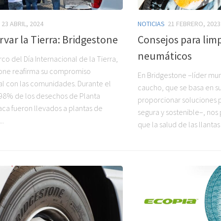
23 ABRIL, 2024
NOTICIAS
21 FEBRERO, 2023
var la Tierra: Bridgestone
Consejos para limp
neumáticos
co del Día Internacional de la Tierra,
one reafirma su compromiso
En Bridgestone –líder mu
l con las comunidades. Durante el
caucho, que se basa en s
 98% de los desechos de Planta
proporcionar soluciones 
ca fueron llevados a plantas de
segura y sostenible–, no
..
que la salud de las llantas 