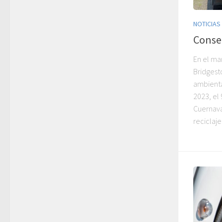
NOTICIAS
Conser
En el mar
Bridgest
ambienta
2023, el
Cuernava
reciclaje.