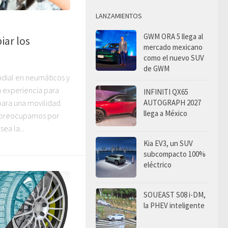
LANZAMIENTOS
GWM ORA 5 llega al
iar los
mercado mexicano
como el nuevo SUV
de GWM
ndial en neumáticos y
u experiencia para
INFINITI QX65
para una movilidad
AUTOGRAPH 2027
llega a México
s preocupamos por
sea la...
Kia EV3, un SUV
subcompacto 100%
eléctrico
SOUEAST S08 i-DM,
la PHEV inteligente