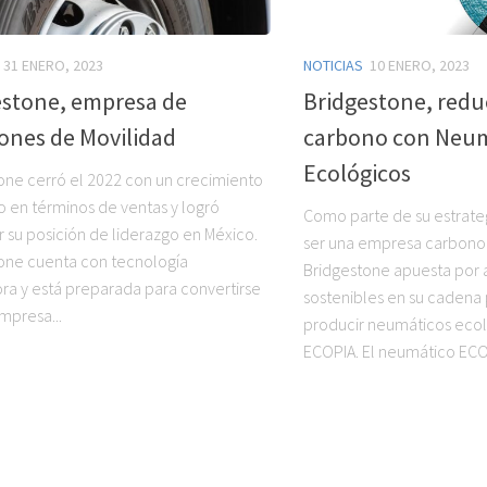
31 ENERO, 2023
NOTICIAS
10 ENERO, 2023
estone, empresa de
Bridgestone, reduc
ones de Movilidad
carbono con Neum
Ecológicos
one cerró el 2022 con un crecimiento
o en términos de ventas y logró
Como parte de su estrate
ar su posición de liderazgo en México.
ser una empresa carbono 
one cuenta con tecnología
Bridgestone apuesta por ap
ra y está preparada para convertirse
sostenibles en su cadena 
mpresa...
producir neumáticos eco
ECOPIA. El neumático ECOP