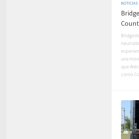
NOTICIAS
Bridg
Count
Bridgest
neumátic
experien
una movi
que Alex
como Cou