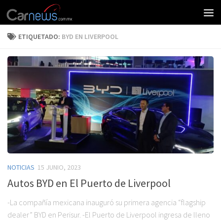
ETIQUETADO:
BYD EN LIVERPOOL
NOTICIAS
15 JUNIO, 2023
Autos BYD en El Puerto de Liverpool
-La compañía mexicana inauguró su primera agencia “flagship
dealer” BYD en Perisur. -El Puerto de Liverpool ingresa de lleno