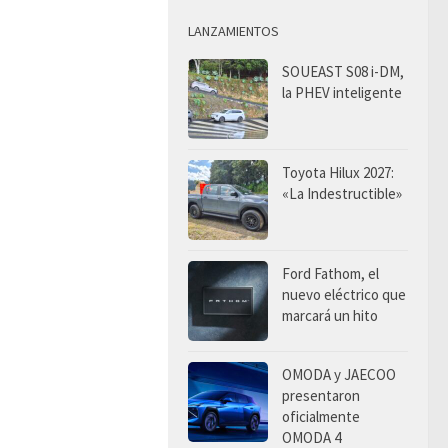
LANZAMIENTOS
SOUEAST S08 i-DM,
la PHEV inteligente
Toyota Hilux 2027:
«La Indestructible»
Ford Fathom, el
nuevo eléctrico que
marcará un hito
OMODA y JAECOO
presentaron
oficialmente
OMODA 4