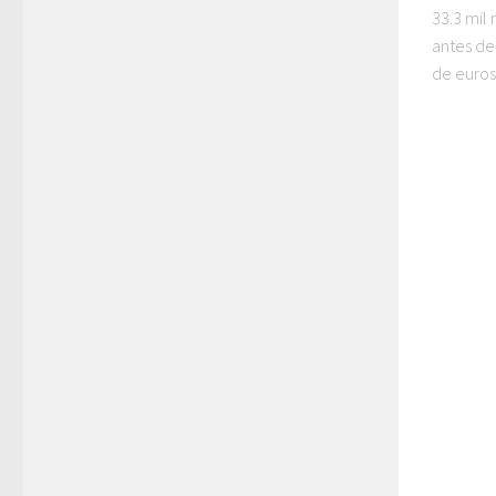
33.3 mil
antes de
de euros 