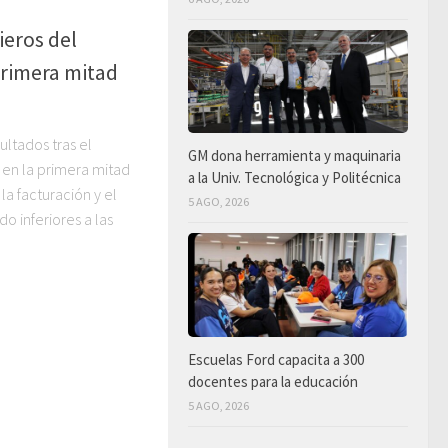
ieros del
primera mitad
ultados tras el
GM dona herramienta y maquinaria
 en la primera mitad
a la Univ. Tecnológica y Politécnica
la facturación y el
5 AGO, 2026
do inferiores a las
Escuelas Ford capacita a 300
docentes para la educación
5 AGO, 2026