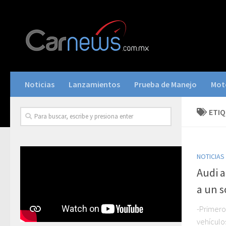
Noticias
Lanzamientos
Prueba de Manejo
Mot
ETI
NOTICIAS
Audi a
a un s
-Primero
vehículo