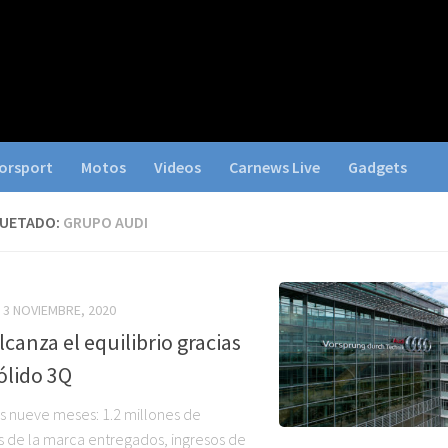
orsport
Motos
Videos
Carnews Live
Gadgets
QUETADO:
GRUPO AUDI
3 NOVIEMBRE, 2020
lcanza el equilibrio gracias
ólido 3Q
s nueve meses: 1.2 millones de
s de la marca entregados, ingresos de