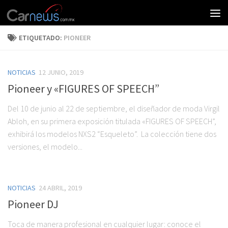
ETIQUETADO:
PIONEER
NOTICIAS
12 JUNIO, 2019
Pioneer y «FIGURES OF SPEECH”
Del 10 de junio al 22 de septiembre, el diseñador de moda Virgil
Abloh, en su primera exposición titulada «FIGURES OF SPEECH”,
exhibirá los modelos NXS2 “Esqueleto”. La colección tiene dos
versiones, el modelo...
NOTICIAS
24 ABRIL, 2019
Pioneer DJ
Toca de manera profesional en cualquier lugar: conoce el