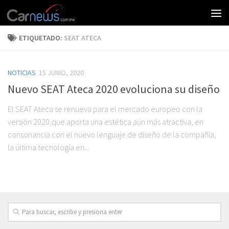
ETIQUETADO:
SEAT ATECA
NOTICIAS
15 JUNIO, 2020
Nuevo SEAT Ateca 2020 evoluciona su diseño
El SEAT Ateca se renueva para el mercado europeo con la
versión 2020,que aporta una estética aún más atractiva, en
consonancia con el nuevo lenguaje de diseño de la compañía,
la última tecnología en...