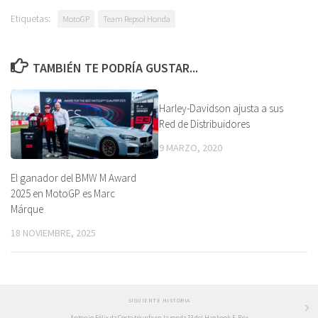
Etiquetas:
MotoGP
Team Repsol Honda
TAMBIÉN TE PODRÍA GUSTAR...
Harley-Davidson ajusta a sus
Red de Distribuidores
9 MARZO, 2020
El ganador del BMW M Award
2025 en MotoGP es Marc
Márque
18 NOVIEMBRE, 2025
SIGUIENTE HISTORIA
Antonio Félix da Costa triunfa en la ronda 13 del Hankook E-Prix