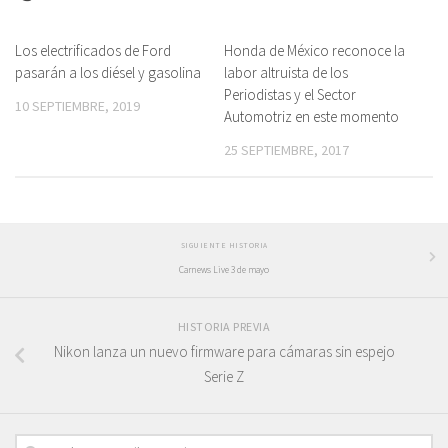
Los electrificados de Ford
Honda de México reconoce la
pasarán a los diésel y gasolina
labor altruista de los
Periodistas y el Sector
10 SEPTIEMBRE, 2019
Automotriz en este momento
25 SEPTIEMBRE, 2017
SIGUIENTE HISTORIA
Carnews Live 3 de mayo
HISTORIA PREVIA
Nikon lanza un nuevo firmware para cámaras sin espejo
Serie Z