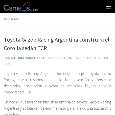
NOTICIAS
Toyota Gazoo Racing Argentina construirá el
Corolla sedán TCR
POR
ANTONIO DURÁN
· PUBLICADA
30 ABRIL, 2021
· ACTUALIZADO
30 ABRIL,
2021
Toyota Gazoo Racing Argentina fue designado por Toyota Gazoo
Racing como responsable de la homologación y posterior
desarrollo, producción y venta de vehículos Toyota para la
competencia TCR.
Un hecho que marca un hito en la historia de Toyota Gazoo Racing
Argentina y es también de enorme valor para la industria automotriz
argentina.