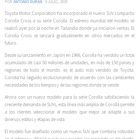
POR
ANTONIO DURÁN
·
9 JULIO, 2020
Toyota Motor Corporation ha incorporado el nuevo SUV compacto
Corolla Cross a su serie Corolla. El estreno mundial del modelo se
realizó ayer por la noche en Tailandia donde ya iniciaron ventas. El
Corolla Cross se lanzará gradualmente en otros mercados en el
futuro.
Desde su lanzamiento en Japón en 1966, Corolla ha vendido un total
acumulado de casi 50 millones de unidades, en más de 150 países y
regiones de todo el mundo: es el auto más vendido de Toyota.
Corolla ha seguido evolucionando de acuerdo con las cambiantes
necesidades de los tiempos y de las regiones donde se vende.
Ahora con un nuevo modelo para la serie Corolla satisfaciendo la
creciente demanda de SUVs, esta línea más amplia de Corolla permite
a los clientes seleccionar el modelo que mejor se adapte a sus
diversos estilos y etapas de vida.
El modelo fue diseñado como un nuevo SUV que combina robustez
en el exterior y utilidad que busca exceder las expectativas del cliente.