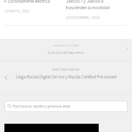
F-150 totalmente eléctrica
Jaecoo 7 y Jaecoo 8
trascienden la movilidad
10 MAYO, 2021
18 DICIEMBRE, 2023
SIGUIENTE HISTORIA
Suzuki Ignis 2021 llega a México
HISTORIA PREVIA
Llega Mazda Digital Service y Mazda Certified Pre-owned