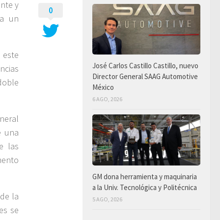
nte y
0
ra un
 este
José Carlos Castillo Castillo, nuevo
cias
Director General SAAG Automotive
doble
México
6 AGO, 2026
neral
e una
e las
mento
GM dona herramienta y maquinaria
a la Univ. Tecnológica y Politécnica
de la
5 AGO, 2026
es se