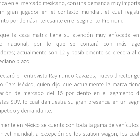
ca en el mercado mexicano, con una demanda muy importa
n gran jugador en el contexto mundial, el cual regist
ento por demás interesante en el segmento Premium.
 que la casa matriz tiene su atención muy enfocada en
do nacional, por lo que se contará con más agen
uidoras; actualmente son 12 y posiblemente se crecerá al 
ediano plazo.
declaró en entrevista Raymundo Cavazos, nuevo director ge
o Cars México, quien dijo que actualmente la marca tien
ipación de mercado del 15 por ciento en el segmento d
tas SUV, lo cual demuestra su gran presencia en un seg
mpetido y demandante.
amente en México se cuenta con toda la gama de vehículos 
 nivel mundial, a excepción de los station wagon, los cual