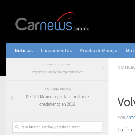
Noticias
Lanzamientos
Prueba de Manejo
Mot
SIGUIENTE HISTORIA
NOTICIA
Programa de incubación empresarial de VW
HISTORIA PREVIA
INFINITI México reporta importante
Vol
crecimiento en 2018
POR
ANT
La firm