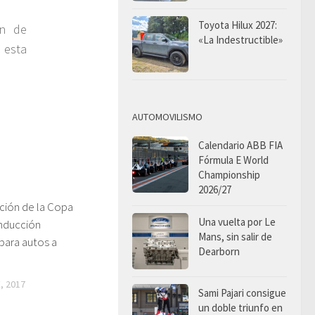
Toyota Hilux 2027:
ón de
«La Indestructible»
 esta
AUTOMOVILISMO
Calendario ABB FIA
Fórmula E World
Championship
2026/27
ción de la Copa
Una vuelta por Le
nducción
Mans, sin salir de
ara autos a
Dearborn
, 2017
Sami Pajari consigue
un doble triunfo en