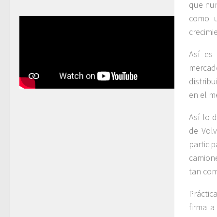
que nun
como u
crecimi
Así es
merca
distrib
en el m
Así lo 
de Volv
partic
camione
tan co
Práctic
firma a