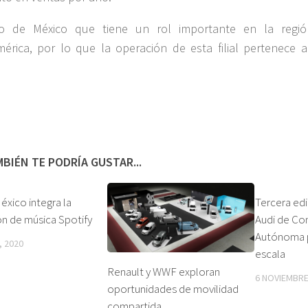
o de México que tiene un rol importante en la regi
érica, por lo que la operación de esta filial pertenece a
BIÉN TE PODRÍA GUSTAR...
xico integra la
Tercera edi
ón de música Spotify
Audi de Co
Autónoma p
, 2020
escala
Renault y WWF exploran
6 NOVIEMBRE
oportunidades de movilidad
compartida