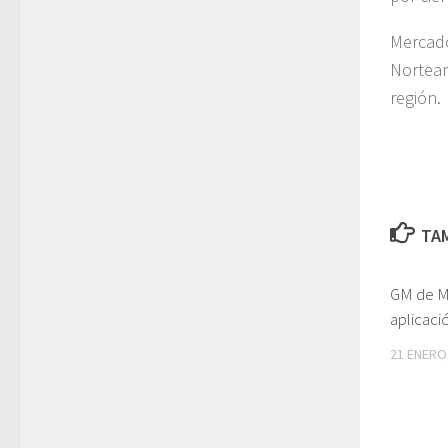
Mercad
Norteam
región.
TAM
GM de Mé
aplicaci
21 ENERO