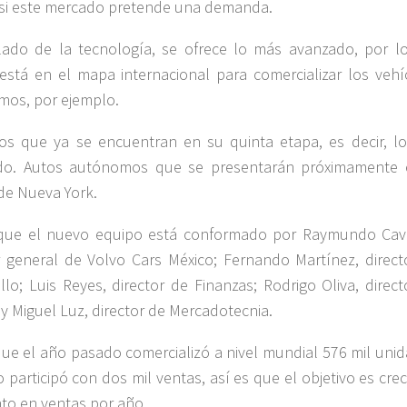
 si este mercado pretende una demanda.
lado de la tecnología, se ofrece lo más avanzado, por l
está en el mapa internacional para comercializar los vehí
os, por ejemplo.
os que ya se encuentran en su quinta etapa, es decir, l
do. Autos autónomos que se presentarán próximamente 
de Nueva York.
 que el nuevo equipo está conformado por Raymundo Cav
r general de Volvo Cars México; Fernando Martínez, direct
llo; Luis Reyes, director de Finanzas; Rodrigo Oliva, direc
 y Miguel Luz, director de Mercadotecnia.
ue el año pasado comercializó a nivel mundial 576 mil unid
o participó con dos mil ventas, así es que el objetivo es cre
nto en ventas por año.