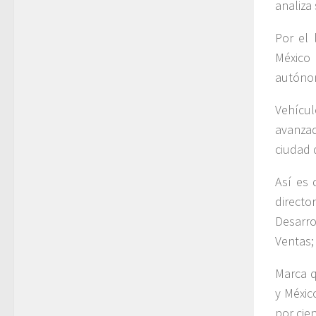
analiza
Por el 
México 
autónom
Vehícul
avanza
ciudad 
Así es
directo
Desarro
Ventas;
Marca q
y Méxic
por cie