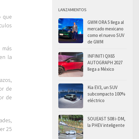
LANZAMIENTOS
o que
GWM ORA 5 llega al
culos
mercado mexicano
como el nuevo SUV
de GWM
o más
INFINITI QX65
en la
AUTOGRAPH 2027
llega a México
azos,
Kia EV3, un SUV
or de
subcompacto 100%
tor de
eléctrico
SOUEAST S08 i-DM,
ades,
la PHEV inteligente
cer 25