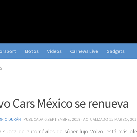
orsport
Motos
Videos
Carnews Live
Gadgets
S
vo Cars México se renueva
ONIO DURÁN
· PUBLICADA
6 SEPTIEMBRE, 2018
· ACTUALIZADO
15 MARZO, 201
a sueca de automóviles de súper lujo Volvo, está más ofe