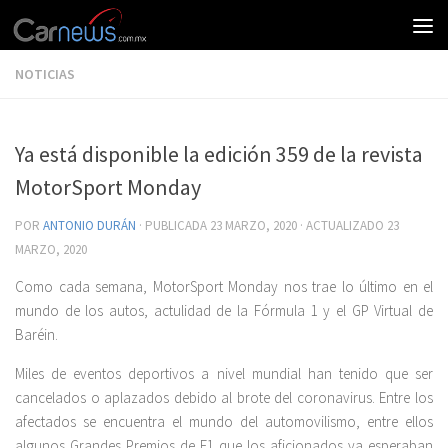
NOTICIAS
Ya está disponible la edición 359 de la revista
MotorSport Monday
POR
ANTONIO DURÁN
· PUBLICADA
23 MARZO, 2020
· ACTUALIZADO
23
MARZO, 2020
Como cada semana, MotorSport Monday nos trae lo último en el
mundo de los autos, actulidad de la Fórmula 1 y el GP Virtual de
Baréin.
Miles de eventos deportivos a nivel mundial han tenido que ser
cancelados o aplazados debido al brote del coronavirus. Entre los
afectados se encuentra el mundo del automovilismo, entre ellos
algunos Grandes Premios de F1 que los aficionados ya esperaban