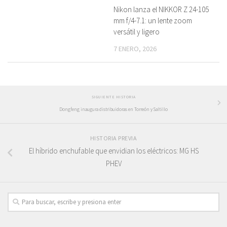
Nikon lanza el NIKKOR Z 24-105
mm f/4-7.1: un lente zoom
versátil y ligero
7 ENERO, 2026
SIGUIENTE HISTORIA
Dongfeng inaugura distribuidoras en Torreón y Saltillo
HISTORIA PREVIA
El híbrido enchufable que envidian los eléctricos: MG HS
PHEV