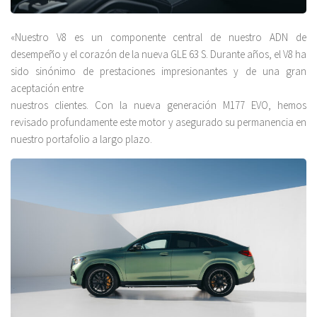
«Nuestro V8 es un componente central de nuestro ADN de
desempeño y el corazón de la nueva GLE 63 S. Durante años, el V8 ha
sido sinónimo de prestaciones impresionantes y de una gran
aceptación entre
nuestros clientes. Con la nueva generación M177 EVO, hemos
revisado profundamente este motor y asegurado su permanencia en
nuestro portafolio a largo plazo.