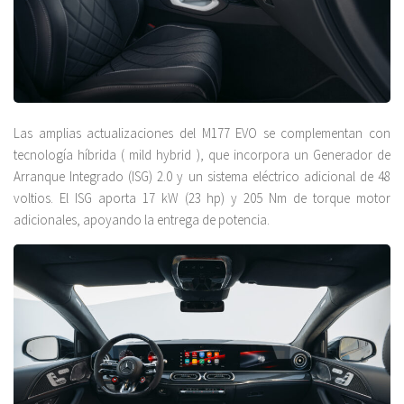
Las amplias actualizaciones del M177 EVO se complementan con
tecnología híbrida ( mild hybrid ), que incorpora un Generador de
Arranque Integrado (ISG) 2.0 y un sistema eléctrico adicional de 48
voltios. El ISG aporta 17 kW (23 hp) y 205 Nm de torque motor
adicionales, apoyando la entrega de potencia.