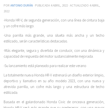
POR
ANTONIO DURÁN
· PUBLICADA
4 ABRIL, 2022
· ACTUALIZADO
4 ABRIL,
2022
-Honda HR-V, de segunda generación, con una línea de cintura baja
y un cofre más largo.
-Una parrilla más grande, una silueta más ancha y un techo
estilizado, serán características destacadas.
-Más elegante, segura y divertida de conducir, con una dinámica y
capacidad de respuesta del motor sustancialmente mejorada.
-Su lanzamiento está planeado para realizar este verano
La totalmente nueva Honda HR-V estrenará un diseño exterior limpio,
deportivo y llamativo en su año modelo 2023, con una nueva y
atrevida parrilla, un cofre más largo y una estructura de techo
estilizada.
Basada en el galardonado Honda Civic de onceava generación,
Honda HR-V será más grande que su predecesor, con una mayor