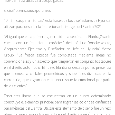
movida hacia atrás casi dos pulgadas.
El diseño Sensuous Sportiness
“Dinámicas paramétricas” es la frase que los diseñadores de Hyundai
utilizan para describir la impresionante imagen del Elantra 2021.
“Al igual que en la primera generación, la séptima de Elantra/Avante
cuenta con un impactante carácter”, destacó Luc Donckerwolke,
Vicepresidente Ejecutivo y Diseñador en Jefe en Hyundai Motor
Group. “La fresca estética fue completada mediante líneas no
convencionales y un aspecto que rompieron en conjunto los tabúes
en el diseño automotriz. El nuevo Elantra se destaca por su presencia
que asemeja a cristales geométricos y superficies divididas en la
carrocería, que logran obtener una respuesta emocional por parte
de los clientes”.
Tener tres líneas que se encuentran en un punto determinado
constituye el elemento principal para lograr las coloridas dinámicas
paramétricas del Elantra. Utilizar este elemento de diseño fue un reto
atrevido, que siempre fue evitado en el diseño de vehículos, lo cual