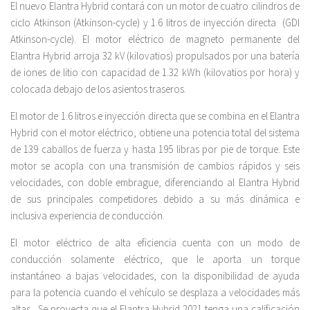
El nuevo Elantra Hybrid contará con un motor de cuatro cilindros de
ciclo Atkinson (Atkinson-cycle) y 1.6 litros de inyección directa (GDI
Atkinson-cycle). El motor eléctrico de magneto permanente del
Elantra Hybrid arroja 32 kV (kilovatios) propulsados por una batería
de iones de litio con capacidad de 1.32 kWh (kilovatios por hora) y
colocada debajo de los asientos traseros.
El motor de 1.6 litros e inyección directa que se combina en el Elantra
Hybrid con el motor eléctrico, obtiene una potencia total del sistema
de 139 caballos de fuerza y hasta 195 libras por pie de torque. Este
motor se acopla con una transmisión de cambios rápidos y seis
velocidades, con doble embrague, diferenciando al Elantra Hybrid
de sus principales competidores debido a su más dinámica e
inclusiva experiencia de conducción.
El motor eléctrico de alta eficiencia cuenta con un modo de
conducción solamente eléctrico, que le aporta un torque
instantáneo a bajas velocidades, con la disponibilidad de ayuda
para la potencia cuando el vehículo se desplaza a velocidades más
altas. Se proyecta que el Elantra Hybrid 2021 tenga una calificación