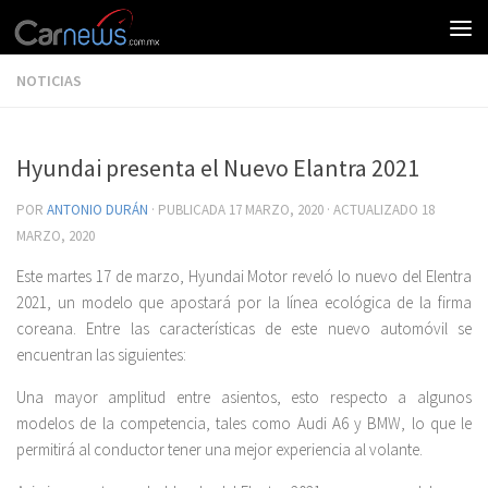
NOTICIAS
Hyundai presenta el Nuevo Elantra 2021
POR
ANTONIO DURÁN
· PUBLICADA
17 MARZO, 2020
· ACTUALIZADO
18
MARZO, 2020
Este martes 17 de marzo, Hyundai Motor reveló lo nuevo del Elentra
2021, un modelo que apostará por la línea ecológica de la firma
coreana. Entre las características de este nuevo automóvil se
encuentran las siguientes:
Una mayor amplitud entre asientos, esto respecto a algunos
modelos de la competencia, tales como Audi A6 y BMW, lo que le
permitirá al conductor tener una mejor experiencia al volante.