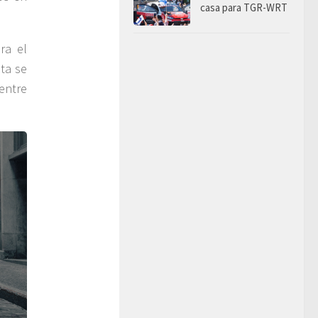
casa para TGR-WRT
ra el
eta se
 entre