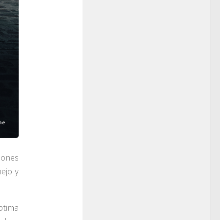
iones
ejo y
ptima