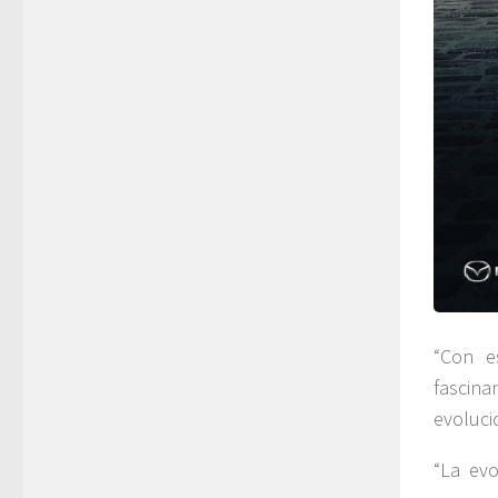
“Con e
fascina
evoluci
“La evo