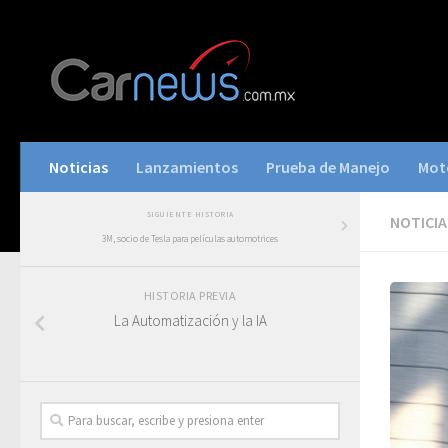
Noticias
Lanzamientos
Prueba de Manejo
Mot
SIGUIENTE HISTORIA
NOTICIA
3M, socio de Tesla para películas automotrices
HISTORIA PREVIA
La Automatización y la IA