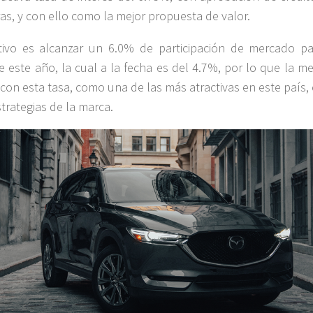
as, y con ello como la mejor propuesta de valor.
tivo es alcanzar un 6.0% de participación de mercado pa
de este año, la cual a la fecha es del 4.7%, por lo que la m
 con esta tasa, como una de las más atractivas en este país,
strategias de la marca.