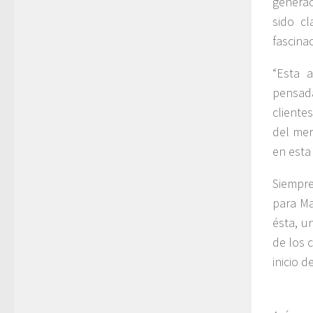
generac
sido c
fascina
“Esta 
pensad
cliente
del mer
en esta
Siempre
para Ma
ésta, u
de los 
inicio 