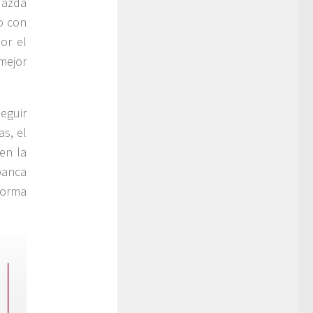
 Mazda
o con
or el
mejor
eguir
as, el
en la
banca
forma