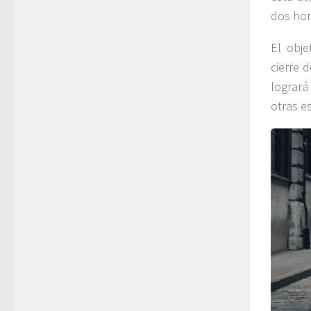
dos hor
El obje
cierre 
logrará
otras e