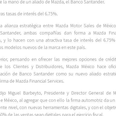
e la mano de un aliado de Mazda, el Banco Santander.
vas tasas de interés del 6.75%.
 alianza estratégica entre Mazda Motor Sales de México
Santander, ambas compañías dan forma a Mazda Fina
s, y lo hacen con una atractiva tasa de interés del 6.75%
os modelos nuevos de la marca en este país.
rior, pensando en ofrecer las mejores opciones de crédi
e los Clientes y Distribuidores, Mazda México hace ofici
tación de Banco Santander como su nuevo aliado estraté
 firma de Mazda Financial Services.
dijo Miguel Barbeyto, Presidente y Director General de 
e México, al agregar que con ello la firma automotriz da un
iente nivel, con nuevas herramientas digitales, y con el objet
0% de las ventas sean digitales para el ejercicio fiscal.