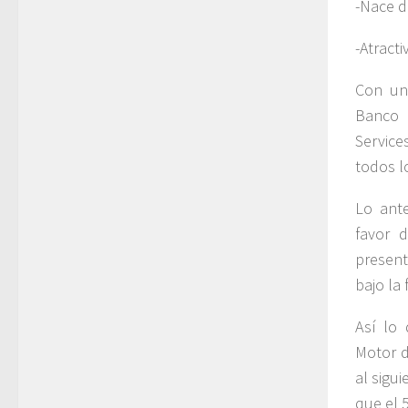
-Nace d
-Atracti
Con una
Banco 
Service
todos l
Lo ante
favor d
presen
bajo la
Así lo 
Motor d
al sigu
que el 5