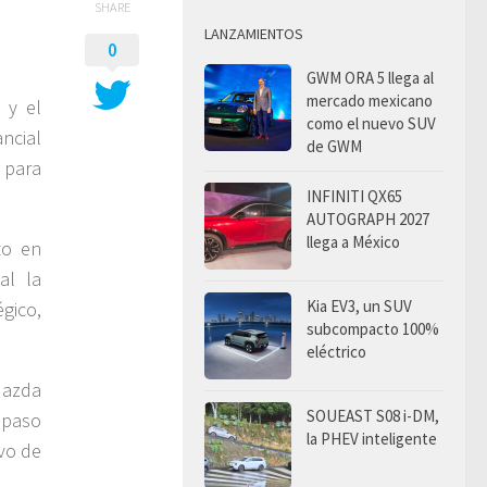
SHARE
LANZAMIENTOS
0
GWM ORA 5 llega al
mercado mexicano
 y el
como el nuevo SUV
ncial
de GWM
 para
INFINITI QX65
AUTOGRAPH 2027
llega a México
to en
al la
Kia EV3, un SUV
gico,
subcompacto 100%
eléctrico
Mazda
SOUEAST S08 i-DM,
 paso
la PHEV inteligente
ivo de