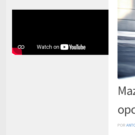
Maz
opc
POR
ANT