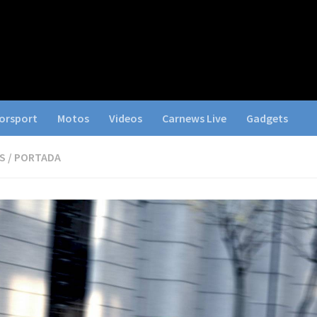
orsport
Motos
Videos
Carnews Live
Gadgets
S
/
PORTADA