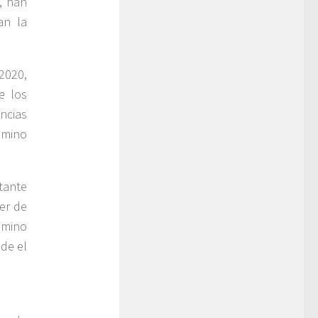
, han
an la
2020,
e los
encias
amino
rtante
er de
amino
de el