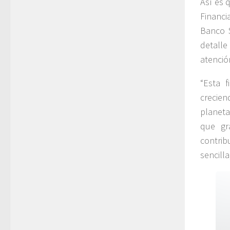
Así es 
Financi
Banco S
detalle
atenció
“Esta 
crecien
planeta
que gr
contrib
sencill