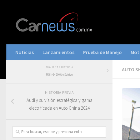
Noticias
Lanzamientos
Prueba de Manejo
Mot
SIGUIENTE HISTORIA
AUTO S
MG MG4 100% eléctrico
HISTORIA PREVIA
Audi y su visión estratégica y gama
electrificada en Auto China 2024