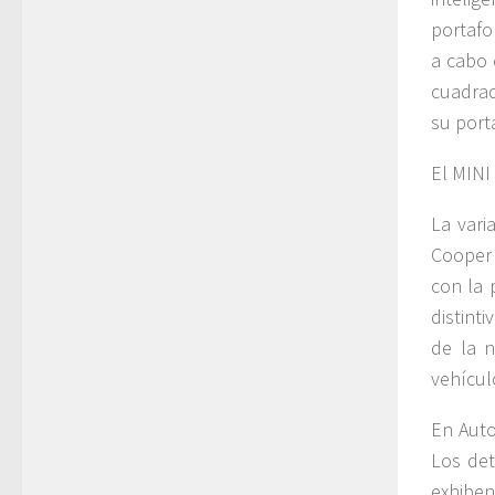
portafo
a cabo 
cuadrad
su port
El MINI
La vari
Cooper 
con la 
distint
de la n
vehícul
En Auto
Los det
exhibe