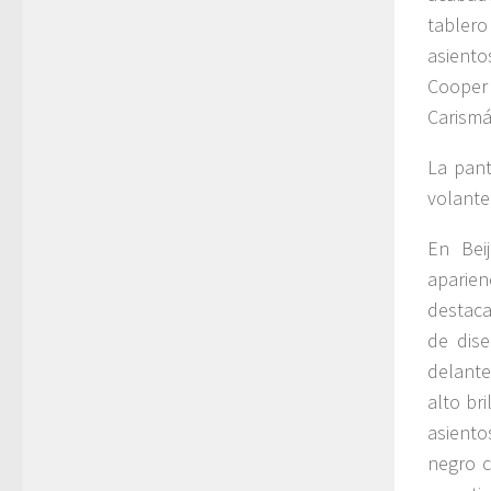
tabler
asiento
Cooper
Carismá
La pant
volante
En Bei
aparien
destaca
de dise
delante
alto bri
asiento
negro c