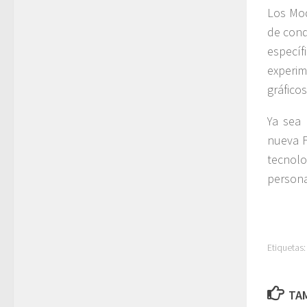
Los Mod
de cond
especí
experim
gráfico
Ya sea
nueva F
tecnol
persona
Etiquetas:
TAM