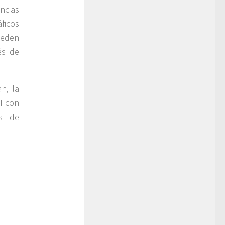
ncias
ficos
ueden
és de
n, la
I con
es de