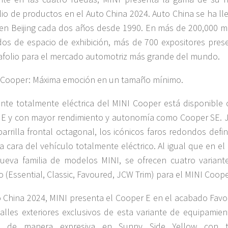
lio de productos en el Auto China 2024. Auto China se ha ll
en Beijing cada dos años desde 1990. En más de 200,000 m
os de espacio de exhibición, más de 700 expositores pres
afolio para el mercado automotriz más grande del mundo.
 Cooper: Máxima emoción en un tamaño mínimo.
ante totalmente eléctrica del MINI Cooper está disponible
E y con mayor rendimiento y autonomía como Cooper SE. 
parrilla frontal octagonal, los icónicos faros redondos defi
iva cara del vehículo totalmente eléctrico. Al igual que en el
ueva familia de modelos MINI, se ofrecen cuatro variant
o (Essential, Classic, Favoured, JCW Trim) para el MINI Coope
 China 2024, MINI presenta el Cooper E en el acabado Favo
alles exteriores exclusivos de esta variante de equipamien
n de manera expresiva en Sunny Side Yellow con 