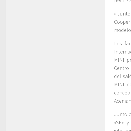
Beijing 
• Junto
Cooper 
modelos
Los fa
Interna
MINI pr
Centro 
del sal
MINI c
concept
Aceman 
Junto c
«SE» y
intelig