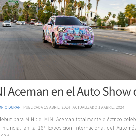
I Aceman en el Auto Show 
ONIO DURÁN
· PUBLICADA
19 ABRIL, 2024
· ACTUALIZADO
19 ABRIL, 2024
debut para MINI: el MINI Aceman totalmente eléctrico celeb
 mundial en la 18ª Exposición Internacional del Automóv