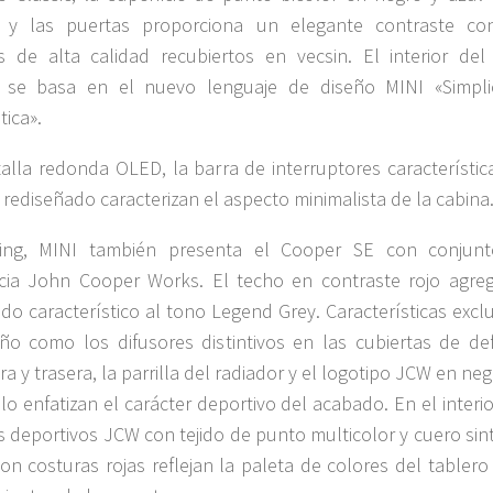
o y las puertas proporciona un elegante contraste co
s de alta calidad recubiertos en vecsin. El interior del
 se basa en el nuevo lenguaje de diseño MINI «Simpli
tica».
alla redonda OLED, la barra de interruptores característica
 rediseñado caracterizan el aspecto minimalista de la cabina
jing, MINI también presenta el Cooper SE con conjun
cia John Cooper Works. El techo en contraste rojo agre
do característico al tono Legend Grey. Características excl
ño como los difusores distintivos en las cubiertas de de
ra y trasera, la parrilla del radiador y el logotipo JCW en ne
llo enfatizan el carácter deportivo del acabado. En el interio
s deportivos JCW con tejido de punto multicolor y cuero sin
on costuras rojas reflejan la paleta de colores del tablero