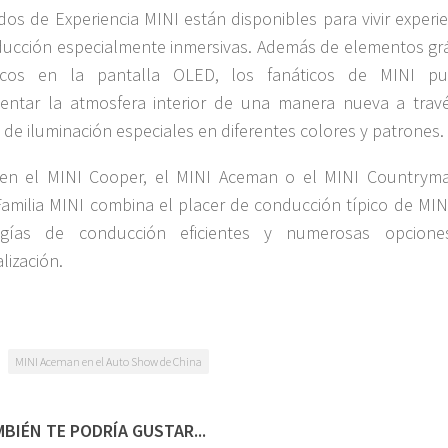
os de Experiencia MINI están disponibles para vivir experie
ucción especialmente inmersivas. Además de elementos grá
ficos en la pantalla OLED, los fanáticos de MINI p
entar la atmosfera interior de una manera nueva a trav
s de iluminación especiales en diferentes colores y patrones.
 en el MINI Cooper, el MINI Aceman o el MINI Countryma
amilia MINI combina el placer de conducción típico de MIN
ogías de conducción eficientes y numerosas opcion
lización.
MINI Aceman en el Auto Show de China
BIÉN TE PODRÍA GUSTAR...