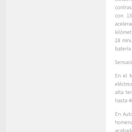
contras
con 13
acelera
kilómet
28 minu
batería
Sensaci
En el 
eléctri
alta t
hasta 4
En Auto
homenaj
acabado