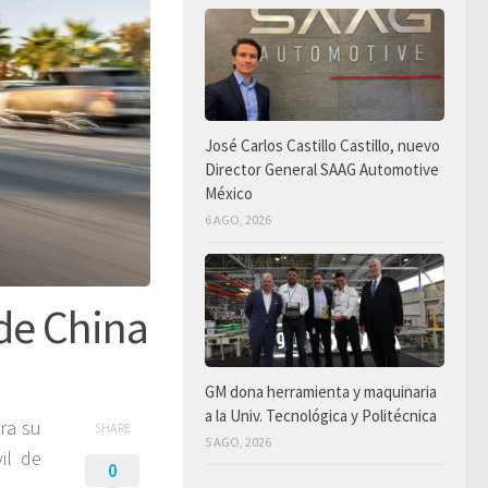
José Carlos Castillo Castillo, nuevo
Director General SAAG Automotive
México
6 AGO, 2026
de China
GM dona herramienta y maquinaria
a la Univ. Tecnológica y Politécnica
ra su
SHARE
5 AGO, 2026
il de
0