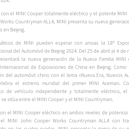
2024.
 con el MINI Cooper totalmente eléctrico y el potente MINI
Works Countryman ALL4, MINI presenta su nueva generaci
 en Beijing.
náticos de MINI pueden esperar con ansias la 18ª Expos
cional del Automóvil de Beijing 2024. Del 25 de abril al 4 de
esentará la nueva generación de la Nueva Familia MINI 
Internacional de Exposiciones de China en Beijing. Como 
ón del automóvil chino con el lema «Nueva Era, Nuevos Au
elebra el estreno mundial del primer MINI Aceman. C
o de vehículo independiente y totalmente eléctrico, el
se sitúa entre el MINI Cooper y el MINI Countryman.
on el MINI Cooper eléctrico en ambos niveles de potencia 
 el MINI John Cooper Works Countryman ALL4 con tra
ente en las cuatro ruedas, MINI presenta la gama de su 