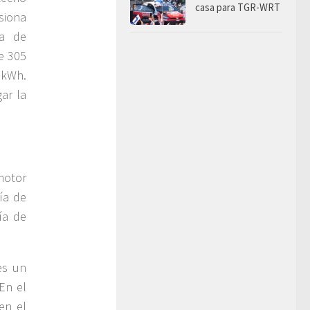
casa para TGR-WRT
siona
ta de
e 305
 kWh.
ar la
motor
ía de
ía de
es un
En el
en el