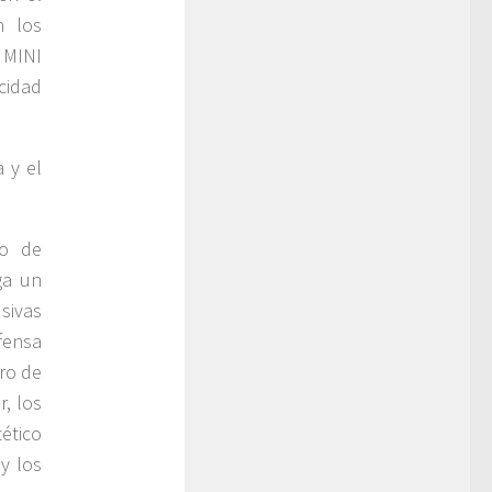
n los
 MINI
cidad
 y el
.
to de
ga un
usivas
fensa
gro de
r, los
tético
 y los