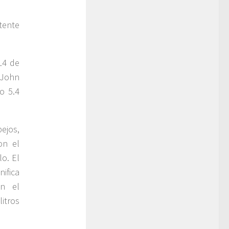
tente
L4 de
 John
o 5.4
pejos,
on el
o. El
ifica
en el
itros