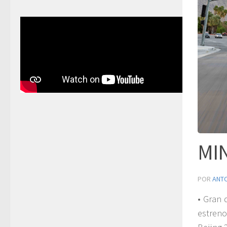
MIN
POR
ANT
• Gran 
estreno