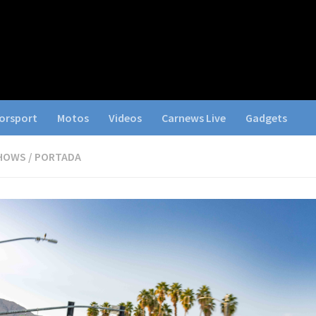
orsport
Motos
Videos
Carnews Live
Gadgets
HOWS
/
PORTADA