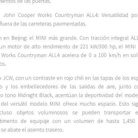
mientos de las puertas.
I John Cooper Works Countryman ALL4: Versatilidad po
 fuera de las carreteras pavimentadas.
 en Beijing: el MINI más grande. Con tracción integral AL
 un motor de alto rendimiento de 221 kW/300 hp, el MINI
 Works Countryman ALL4 acelera de 0 a 100 km/h en sol
os.
co JCW, con un contraste en rojo chili en las tapas de los es
o y los embellecedores de las salidas de aire, junto c
vo tono Midnight Black, acentúan la deportividad del model
r del versátil modelo MINI ofrece mucho espacio. Esto sign
cluso objetos voluminosos se pueden transportar 
timento de equipaje con un volumen de hasta 1,450 l
se abate el asiento trasero.