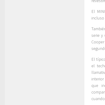
revesti
El MIN
incluso
También
serie y
Cooper
segund
El típi
el tech
llamati
interio
que in
compar
cuando 