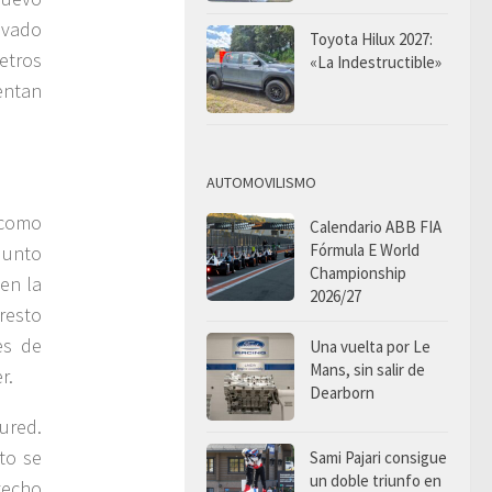
evado
Toyota Hilux 2027:
etros
«La Indestructible»
entan
AUTOMOVILISMO
 como
Calendario ABB FIA
Fórmula E World
Junto
Championship
nen la
2026/27
 resto
es de
Una vuelta por Le
Mans, sin salir de
r.
Dearborn
ured.
to se
Sami Pajari consigue
un doble triunfo en
techo