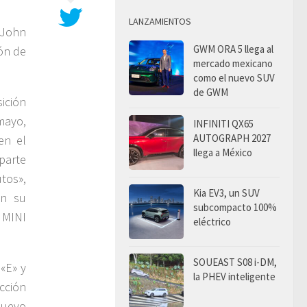
LANZAMIENTOS
 John
GWM ORA 5 llega al
ón de
mercado mexicano
como el nuevo SUV
de GWM
ición
 mayo,
INFINITI QX65
AUTOGRAPH 2027
en el
llega a México
parte
tos»,
Kia EV3, un SUV
on su
subcompacto 100%
 MINI
eléctrico
SOUEAST S08 i-DM,
«E» y
la PHEV inteligente
cción
nuevo