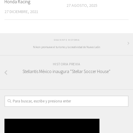
Honda Racing
27 AGOSTO, 2025
27 DICIEMBRE, 2021
SIGUIENTE HISTORIA
Nikon promueve el turismo y la creatividad de Nuevo León
HISTORIA PREVIA
Stellantis México inaugura “Stellar Soccer House”