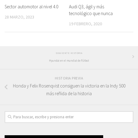
Audi Q3, ágil y más
Sector automotor al nivel 4.0
tecnológico que nunca
28 MARZO, 2023
19 FEBRERO, 2020
SIGUIENTE HISTORIA
Hyundai en el mundial de Fútbol
HISTORIA PREVIA
Honda y Felix Rosenqvist consiguen la victoria en la Indy 500
más reñida de la historia