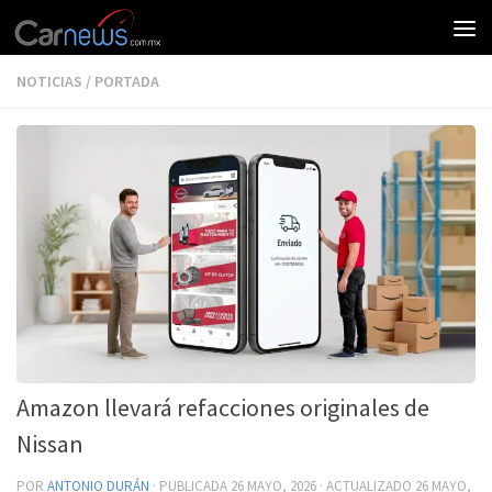
NOTICIAS
/
PORTADA
Amazon llevará refacciones originales de
Nissan
POR
ANTONIO DURÁN
· PUBLICADA
26 MAYO, 2026
· ACTUALIZADO
26 MAYO,